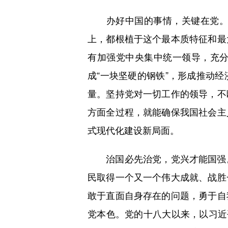
办好中国的事情，关键在党。坚
上，都根植于这个最本质特征和最
有加强党中央集中统一领导，充
成“一块坚硬的钢铁”，形成推动
量。坚持党对一切工作的领导，不
方面全过程，就能确保我国社会主
式现代化建设新局面。
治国必先治党，党兴才能国强。
民取得一个又一个伟大成就、战胜
敢于直面自身存在的问题，勇于自
党本色。党的十八大以来，以习近