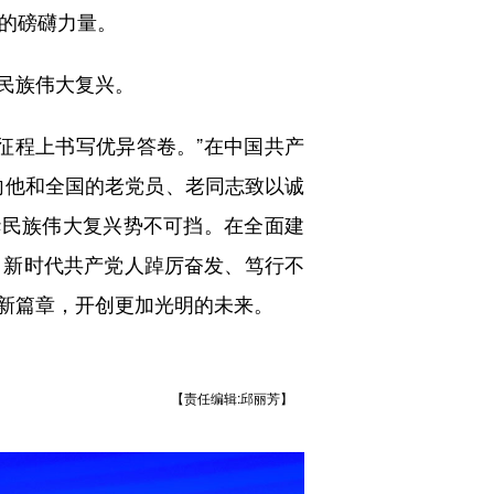
使的磅礴力量。
民族伟大复兴。
程上书写优异答卷。”在中国共产
，向他和全国的老党员、老同志致以诚
华民族伟大复兴势不可挡。在全面建
，新时代共产党人踔厉奋发、笃行不
新篇章，开创更加光明的未来。
【责任编辑:邱丽芳】