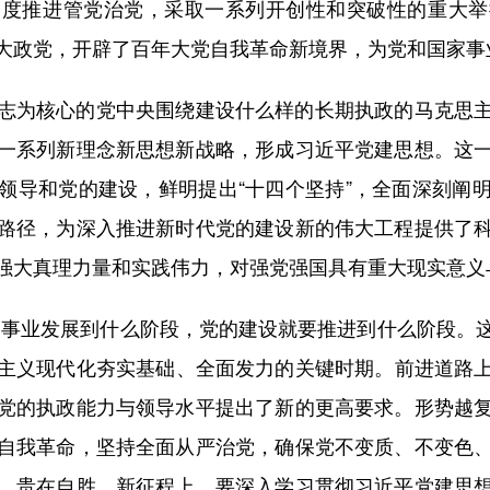
力度推进管党治党，采取一系列开创性和突破性的重大举
大政党，开辟了百年大党自我革命新境界，为党和国家事
为核心的党中央围绕建设什么样的长期执政的马克思主
一系列新理念新思想新战略，形成习近平党建思想。这
领导和党的建设，鲜明提出“十四个坚持”，全面深刻阐
路径，为深入推进新时代党的建设新的伟大工程提供了
强大真理力量和实践伟力，对强党强国具有重大现实意义
事业发展到什么阶段，党的建设就要推进到什么阶段。这
社会主义现代化夯实基础、全面发力的关键时期。前进道路
党的执政能力与领导水平提出了新的更高要求。形势越
自我革命，坚持全面从严治党，确保党不变质、不变色
，贵在自胜。新征程上，要深入学习贯彻习近平党建思