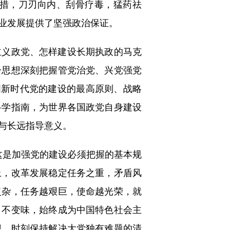
措，刀刃向内、刮骨疗毒，猛药祛
业发展提供了坚强政治保证。
义政党、怎样建设长期执政的马克
一思想深刻把握管党治党、兴党强党
明新时代党的建设的最高原则、战略
科学指南，为世界各国政党自身建设
与长远指导意义。
是加强党的建设必须把握的基本规
上，改革发展稳定任务之重，矛盾风
复杂，任务越艰巨，使命越光荣，就
、不变味，始终成为中国特色社会主
想，时刻保持解决大党独有难题的清