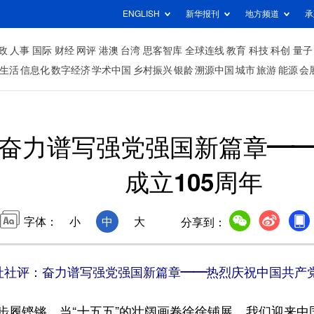
ENGLISH
新华报刊
地方频道
承
政
人事
国际
财经
网评
港澳
台湾
思客智库
全球连线
教育
科技
科创
量子
生活
信息化
数字经济
学术中国
乡村振兴
银龄
溯源中国
城市
旅游
能源
会
奋力谱写强党强国新篇章—
成立105周年
字体：
小
中
大
分享到：
社社评：奋力谱写强党强国新篇章——热烈庆祝中国共产党
铿锵。当“十五五”的壮阔画卷徐徐铺展，我们迎来中国