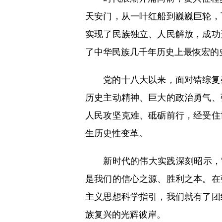
天安门，从一叶红船到巍巍巨轮，
实现了民族独立、人民解放，成功
了中华民族几千年历史上最恢宏的
党的十八大以来，面对错综复杂
历史主动精神、巨大的政治勇气、
人民攻坚克难、砥砺前行，经受住
生历史性变革。
新时代的伟大实践深刻昭示，“
是我们的信心之源、胜利之本。在
主义思想科学指引，我们就有了团
族复兴的光辉彼岸。