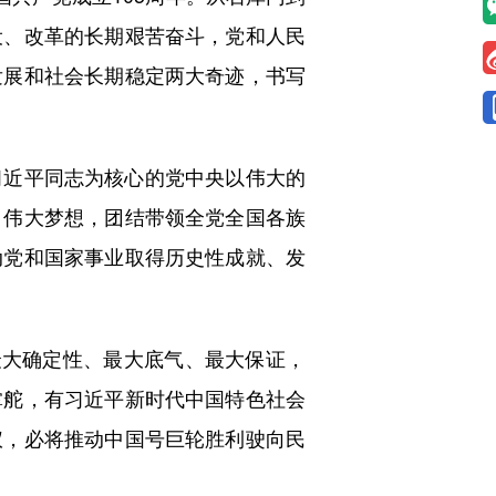
设、改革的长期艰苦奋斗，党和人民
发展和社会长期稳定两大奇迹，书写
近平同志为核心的党中央以伟大的
、伟大梦想，团结带领全党全国各族
动党和国家事业取得历史性成就、发
大确定性、最大底气、最大保证，
掌舵，有习近平新时代中国特色社会
仪，必将推动中国号巨轮胜利驶向民