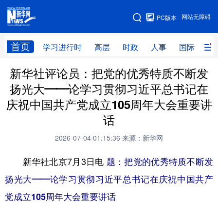
手机版
网站无障碍
PC版本
网站地图
首页
学习进行时
高层
时政
人事
国际
财
新华社评论员：把党的优秀特质不断发
学习进行时
高层
时政
人事
扬光大——论学习贯彻习近平总书记在
国际
财经
网评
港澳
庆祝中国共产党成立105周年大会重要讲
台湾
思客智库
全球连线
教育
话
科技
科创
量子
体育
2026-07-04 01:15:36
来源：新华网
文化
书画
健康
军事
新华社北京7月3日电
题：把党的优秀特质不断发
访谈
视频
图片
政务
扬光大——论学习贯彻习近平总书记在庆祝中国共产
党成立105周年大会重要讲话
法律
中央文件
金融
汽车
食品
人居
信息化
数字经济