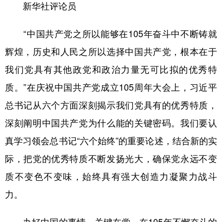
新华社评论员
学术中国
乡村振兴
银龄
溯源中国
“中国共产党之所以能够在105年奋斗中不断铸就
城市
旅游
能源
会展
辉煌，历史和人民之所以选择中国共产党，根本在于
彩票
娱乐
时尚
悦读
我们党具有其他政党和政治力量无可比拟的优秀特
公益
一带一路
亚太网
上市公司
质。”在庆祝中国共产党成立105周年大会上，习近平
文化产业
总书记从六个方面深刻揭示我们党具有的优秀特质，
深刻阐明中国共产党为什么能的关键密码。我们要认
地方频道
真学习领会总书记“六个始终”的重要论述，结合新的实
际，把党的优秀特质不断发扬光大，确保党永远不变
北京
天津
河北
山西
质不变色不变味，始终具有强大创造力凝聚力战斗
辽宁
吉林
上海
江苏
力。
浙江
安徽
福建
江西