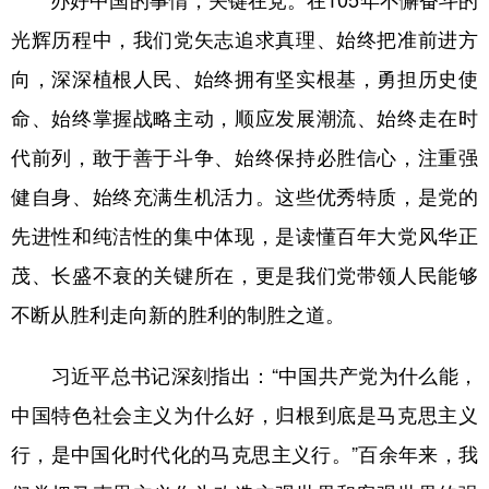
办好中国的事情，关键在党。在105年不懈奋斗的
山东
河南
湖北
湖南
光辉历程中，我们党矢志追求真理、始终把准前进方
广东
广西
海南
重庆
向，深深植根人民、始终拥有坚实根基，勇担历史使
四川
贵州
云南
西藏
命、始终掌握战略主动，顺应发展潮流、始终走在时
陕西
甘肃
青海
宁夏
代前列，敢于善于斗争、始终保持必胜信心，注重强
新疆
内蒙古
黑龙江
健自身、始终充满生机活力。这些优秀特质，是党的
先进性和纯洁性的集中体现，是读懂百年大党风华正
多语种频道
茂、长盛不衰的关键所在，更是我们党带领人民能够
不断从胜利走向新的胜利的制胜之道。
English
Español
Français
عربى
Русский язык
日本語
한국어
习近平总书记深刻指出：“中国共产党为什么能，
Deutsch
Português
中国特色社会主义为什么好，归根到底是马克思主义
行，是中国化时代化的马克思主义行。”百余年来，我