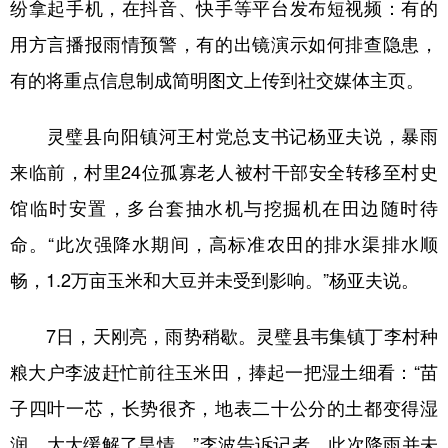
山东
河南
湖北
湖南
纷拿起手机，在抖音、快手等平台发布短视频：有的
用方言播报雨情预警，有的出镜演示如何排查隐患，
广东
广西
海南
重庆
有的将重点信息制成简明图文上传到社交媒体主页。
四川
贵州
云南
西藏
陕西
甘肃
青海
宁夏
灵璧县向阳镇河王村党总支书记杨亚夫说，暴雨
来临前，村里24位孤寡老人被村干部安全转移至村史
新疆
内蒙古
黑龙江
馆临时安置，多台套抽水机与挖掘机在田边随时待
命。“此次强降水期间，高标准农田的排水渠排水顺
多语种频道
畅，1.2万亩玉米和大豆并未受到影响。”杨亚夫说。
English
Español
Français
عربى
Русский язык
日本語
한국어
7日，天刚亮，雨势稍歇。灵璧县韦集镇丁李村种
粮大户李波赶忙前往玉米田，捧起一把湿土细看：“苗
Deutsch
Português
子四叶一芯，长势很齐，地表二十公分的土都变得湿
润，大大缓解了旱情。”李波告诉记者，此次降雨并未