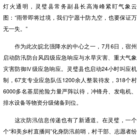
灯火通明，灵璧县常务副县长高海峰紧盯气象云
学术中国
乡村振兴
银龄
溯源中国
图：“雨带即将过境，我们宁愿十防九空，也要保证万
城市
旅游
能源
会展
无一失。”
彩票
娱乐
时尚
悦读
作为此次皖北强降水的中心之一，7月6日，宿州
公益
一带一路
亚太网
上市公司
启动防汛防台风四级应急响应与水旱灾害、重大气象
文化产业
灾害防御Ⅳ级应急响应。灵璧县也启动24小时叫应机
制，67支专业应急队伍1200余人整装待发，318个村
地方频道
6000多名基层抢险力量严阵以待，冲锋舟、发电机、
排水设备等物资分级储备到位。
北京
天津
河北
山西
辽宁
吉林
上海
江苏
这次防汛信息传递也有了新通道。在灵璧，一个
浙江
安徽
福建
江西
个“和美乡村直播间”化身防汛前哨，村干部、志愿者纷