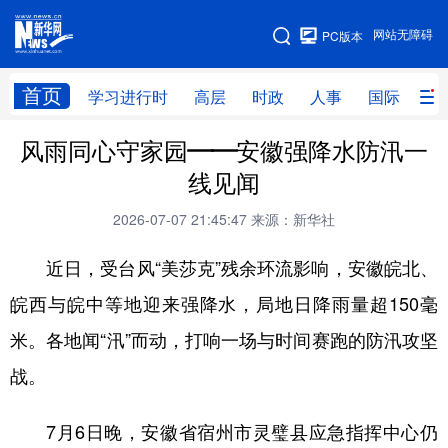
手机版
网站无障碍
PC版本
网站地图
首页
学习进行时
高层
时政
人事
国际
财
风雨同心守家园——安徽强降水防汛一
学习进行时
高层
时政
人事
线见闻
国际
财经
网评
港澳
2026-07-07 21:45:47
来源：新华社
台湾
思客智库
全球连线
教育
近日，受台风“美莎克”残余环流影响，安徽皖北、
科技
科创
量子
体育
皖西与皖中等地迎来强降水，局地日降雨量超150毫
文化
书画
健康
军事
米。各地闻“汛”而动，打响一场与时间赛跑的防汛攻坚
访谈
视频
图片
政务
战。
法律
中央文件
金融
汽车
7月6日晚，安徽省宿州市灵璧县应急指挥中心仍
食品
人居
信息化
数字经济