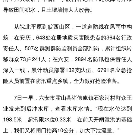
导致田间积水，且土壤墒情大大改善。
从皖北平原到皖西山区，一道道防线在风雨中构
筑。在安庆，643处在册地质灾害隐患点的364名行政
责任人、507名群测群防监测员全部到岗，累计组织转
移群众73户241人；在六安，2894名防汛包保责任人
深入一线，累计动员部署132支队伍、6791名应急抢
险人员前置在防汛重点乡镇，全力做好抢险准备。
7日一早，六安市霍山县诸佛庵镇石家河村群众王
业发来到后冲水库，查看水库水情。“现在水位达到
198.5米，超汛限水位0.33米。在前天开闸泄洪的基础
上，我们又将闸门抬高10公分，加大下泄流量。”