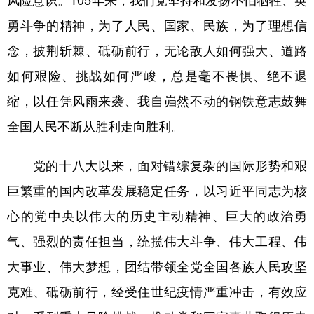
风险意识。105年来，我们党坚持和发扬不怕牺牲、英
山东
河南
湖北
湖南
勇斗争的精神，为了人民、国家、民族，为了理想信
广东
广西
海南
重庆
念，披荆斩棘、砥砺前行，无论敌人如何强大、道路
四川
贵州
云南
西藏
如何艰险、挑战如何严峻，总是毫不畏惧、绝不退
陕西
甘肃
青海
宁夏
缩，以任凭风雨来袭、我自岿然不动的钢铁意志鼓舞
新疆
内蒙古
黑龙江
全国人民不断从胜利走向胜利。
党的十八大以来，面对错综复杂的国际形势和艰
多语种频道
巨繁重的国内改革发展稳定任务，以习近平同志为核
English
Español
Français
عربى
心的党中央以伟大的历史主动精神、巨大的政治勇
Русский язык
日本語
한국어
气、强烈的责任担当，统揽伟大斗争、伟大工程、伟
Deutsch
Português
大事业、伟大梦想，团结带领全党全国各族人民攻坚
克难、砥砺前行，经受住世纪疫情严重冲击，有效应