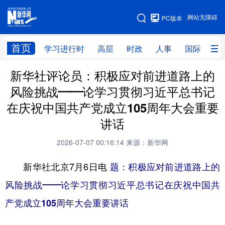
手机版
网站无障碍
PC版本
网站地图
首页
学习进行时
高层
时政
人事
国际
财
新华社评论员：积极应对前进道路上的
学习进行时
高层
时政
人事
风险挑战——论学习贯彻习近平总书记
国际
财经
网评
港澳
在庆祝中国共产党成立105周年大会重要
台湾
思客智库
全球连线
教育
讲话
科技
科创
量子
体育
2026-07-07 00:16:14
来源：新华网
文化
书画
健康
军事
新华社北京7月6日电
题：积极应对前进道路上的
访谈
视频
图片
政务
风险挑战——论学习贯彻习近平总书记在庆祝中国共
产党成立105周年大会重要讲话
法律
中央文件
金融
汽车
食品
人居
信息化
数字经济