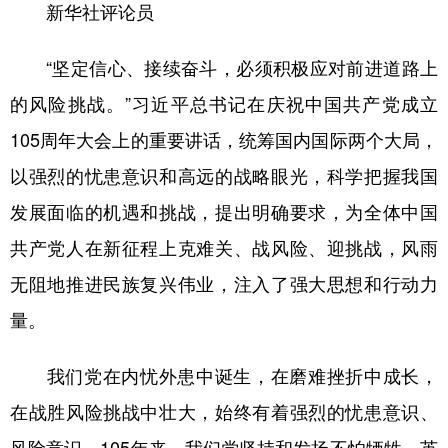
新华社评论员
学术中国
乡村振兴
银龄
溯源中国
“坚定信心、接续奋斗，必须积极应对前进道路上
城市
旅游
能源
会展
的风险挑战。”习近平总书记在庆祝中国共产党成立
彩票
娱乐
时尚
悦读
105周年大会上的重要讲话，统筹国内国际两个大局，
公益
一带一路
亚太网
上市公司
以强烈的忧患意识和高远的战略眼光，科学把握我国
文化产业
发展面临的机遇和挑战，提出明确要求，为全体中国
共产党人在新征程上克难关、战风险、迎挑战，风雨
地方频道
无阻地推进民族复兴伟业，注入了强大思想和行动力
量。
北京
天津
河北
山西
辽宁
吉林
上海
江苏
我们党在内忧外患中诞生，在磨难挫折中成长，
在战胜风险挑战中壮大，始终有着强烈的忧患意识、
浙江
安徽
福建
江西