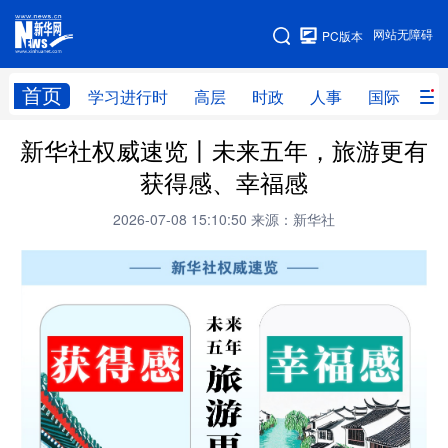
手机版
网站无障碍
PC版本
网站地图
首页
学习进行时
高层
时政
人事
国际
财
新华社权威速览丨未来五年，旅游更有
学习进行时
高层
时政
人事
获得感、幸福感
国际
财经
网评
港澳
2026-07-08 15:10:50
来源：新华社
台湾
思客智库
全球连线
教育
科技
科创
量子
体育
文化
书画
健康
军事
访谈
视频
图片
政务
法律
中央文件
金融
汽车
食品
人居
信息化
数字经济