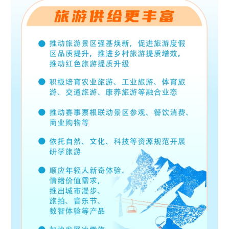
山东
河南
湖北
湖南
广东
广西
海南
重庆
四川
贵州
云南
西藏
陕西
甘肃
青海
宁夏
新疆
内蒙古
黑龙江
多语种频道
English
Español
Français
عربى
Русский язык
日本語
한국어
Deutsch
Português