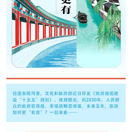
学术中国
乡村振兴
银龄
溯源中国
城市
旅游
能源
会展
彩票
娱乐
时尚
悦读
公益
一带一路
亚太网
上市公司
文化产业
地方频道
北京
天津
河北
山西
辽宁
吉林
上海
江苏
浙江
安徽
福建
江西