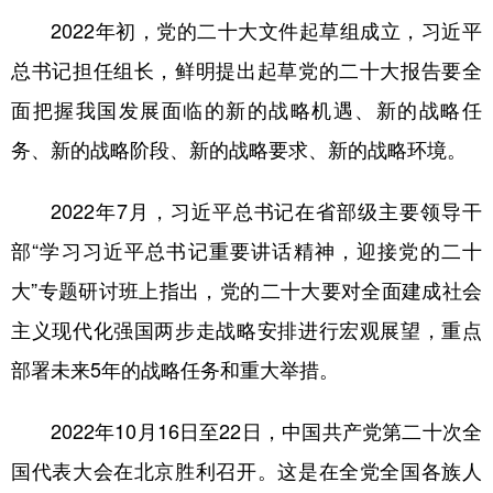
山东
河南
湖北
湖南
2022年初，党的二十大文件起草组成立，习近平
广东
广西
海南
重庆
总书记担任组长，鲜明提出起草党的二十大报告要全
四川
贵州
云南
西藏
面把握我国发展面临的新的战略机遇、新的战略任
陕西
甘肃
青海
宁夏
务、新的战略阶段、新的战略要求、新的战略环境。
新疆
内蒙古
黑龙江
2022年7月，习近平总书记在省部级主要领导干
部“学习习近平总书记重要讲话精神，迎接党的二十
多语种频道
大”专题研讨班上指出，党的二十大要对全面建成社会
English
Español
Français
عربى
主义现代化强国两步走战略安排进行宏观展望，重点
Русский язык
日本語
한국어
部署未来5年的战略任务和重大举措。
Deutsch
Português
2022年10月16日至22日，中国共产党第二十次全
国代表大会在北京胜利召开。这是在全党全国各族人