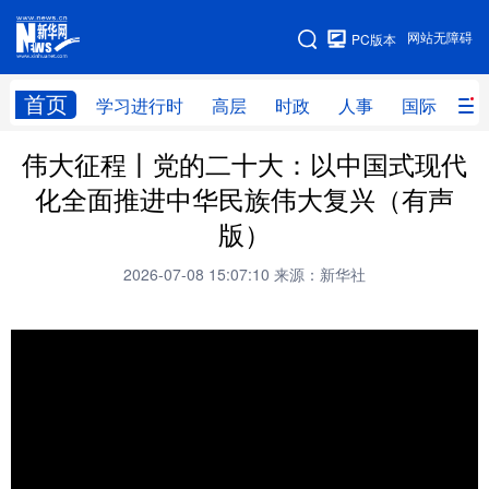
手机版
网站无障碍
PC版本
网站地图
首页
学习进行时
高层
时政
人事
国际
财
伟大征程丨党的二十大：以中国式现代
学习进行时
高层
时政
人事
化全面推进中华民族伟大复兴（有声
国际
财经
网评
港澳
版）
台湾
思客智库
全球连线
教育
2026-07-08 15:07:10
来源：新华社
科技
科创
量子
体育
文化
书画
健康
军事
访谈
视频
图片
政务
法律
中央文件
金融
汽车
食品
人居
信息化
数字经济