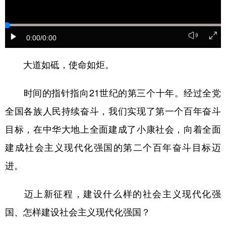
学术中国
乡村振兴
银龄
溯源中国
0:00
/0:00
城市
旅游
能源
会展
彩票
娱乐
时尚
悦读
大道如砥，使命如炬。
公益
一带一路
亚太网
上市公司
时间的指针指向21世纪的第三个十年。经过全党
文化产业
全国各族人民持续奋斗，我们实现了第一个百年奋斗
目标，在中华大地上全面建成了小康社会，向着全面
地方频道
建成社会主义现代化强国的第二个百年奋斗目标迈
进。
北京
天津
河北
山西
辽宁
吉林
上海
江苏
迈上新征程，建设什么样的社会主义现代化强
浙江
安徽
福建
江西
国、怎样建设社会主义现代化强国？