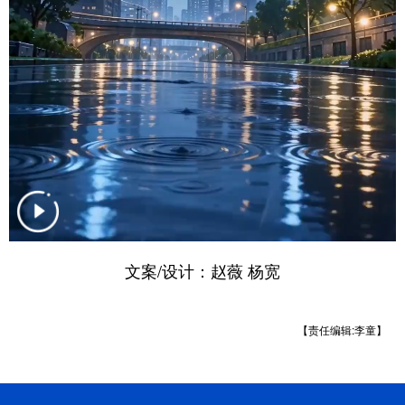
山东
河南
湖北
湖南
广东
广西
海南
重庆
四川
贵州
云南
西藏
陕西
甘肃
青海
宁夏
新疆
内蒙古
黑龙江
多语种频道
English
Español
Français
عربى
文案/设计：赵薇 杨宽
Русский язык
日本語
한국어
【责任编辑:李童】
Deutsch
Português