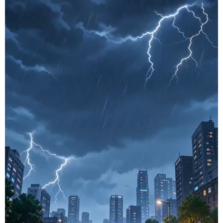
学术中国
乡村振兴
银龄
溯源中国
城市
旅游
能源
会展
彩票
娱乐
时尚
悦读
公益
一带一路
亚太网
上市公司
文化产业
地方频道
北京
天津
河北
山西
辽宁
吉林
上海
江苏
浙江
安徽
福建
江西