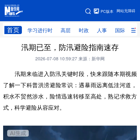
手机版
网站无障碍
PC版本
网站地图
首页
学习进行时
高层
时政
人事
国际
财
汛期已至，防汛避险指南速存
学习进行时
高层
时政
人事
2026-07-08 10:59:27
来源：新华网
国际
财经
网评
港澳
汛期来临进入防汛关键时段，快来跟随本期视频
台湾
思客智库
全球连线
教育
了解一下科普洪涝避险常识：遇暴雨远离低洼河道，
科技
科创
量子
体育
积水不贸然涉水，险情迅速转移至高处，熟记求救方
文化
书画
健康
军事
式，科学避险从容应对。
访谈
视频
图片
政务
法律
中央文件
金融
汽车
食品
人居
信息化
数字经济