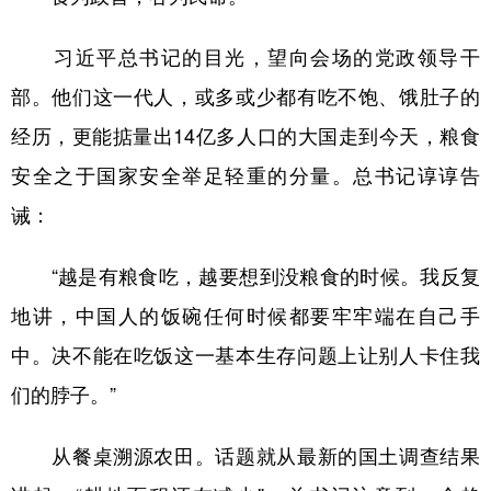
学术中国
乡村振兴
银龄
溯源中国
习近平总书记的目光，望向会场的党政领导干
城市
旅游
能源
会展
部。他们这一代人，或多或少都有吃不饱、饿肚子的
经历，更能掂量出14亿多人口的大国走到今天，粮食
彩票
娱乐
时尚
悦读
安全之于国家安全举足轻重的分量。总书记谆谆告
公益
一带一路
亚太网
上市公司
诫：
文化产业
“越是有粮食吃，越要想到没粮食的时候。我反复
地方频道
地讲，中国人的饭碗任何时候都要牢牢端在自己手
中。决不能在吃饭这一基本生存问题上让别人卡住我
北京
天津
河北
山西
们的脖子。”
辽宁
吉林
上海
江苏
从餐桌溯源农田。话题就从最新的国土调查结果
浙江
安徽
福建
江西