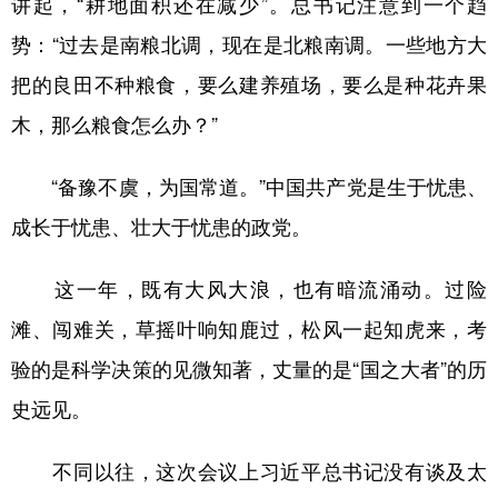
讲起，“耕地面积还在减少”。总书记注意到一个趋
山东
河南
湖北
湖南
势：“过去是南粮北调，现在是北粮南调。一些地方大
广东
广西
海南
重庆
把的良田不种粮食，要么建养殖场，要么是种花卉果
四川
贵州
云南
西藏
木，那么粮食怎么办？”
陕西
甘肃
青海
宁夏
“备豫不虞，为国常道。”中国共产党是生于忧患、
新疆
内蒙古
黑龙江
成长于忧患、壮大于忧患的政党。
多语种频道
这一年，既有大风大浪，也有暗流涌动。过险
滩、闯难关，草摇叶响知鹿过，松风一起知虎来，考
English
Español
Français
عربى
验的是科学决策的见微知著，丈量的是“国之大者”的历
Русский язык
日本語
한국어
史远见。
Deutsch
Português
不同以往，这次会议上习近平总书记没有谈及太