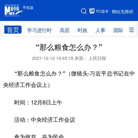
手机版
手机版
PC版本
网站无障碍
网站地图
首页
学习进行时
高层
时政
人事
国际
财
“那么粮食怎么办？”
学习进行时
高层
时政
人事
2021-12-12 14:45:18
来源： 人民日报
国际
财经
网评
港澳
“那么粮食怎么办？”（微镜头·习近平总书记在中
台湾
思客智库
全球连线
教育
央经济工作会议上）
科技
科创
量子
体育
文化
书画
健康
军事
时间：12月8日上午
访谈
视频
图片
政务
活动：中央经济工作会议
法律
中央文件
金融
汽车
食为政首，谷为民命。
食品
人居
信息化
数字经济