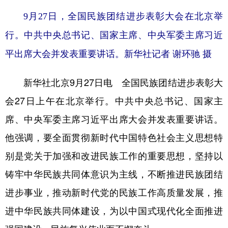
山东
河南
湖北
湖南
9月27日，全国民族团结进步表彰大会在北京举
广东
广西
海南
重庆
行。中共中央总书记、国家主席、中央军委主席习近
四川
贵州
云南
西藏
平出席大会并发表重要讲话。新华社记者 谢环驰 摄
陕西
甘肃
青海
宁夏
新华社北京9月27日电 全国民族团结进步表彰大
新疆
内蒙古
黑龙江
会27日上午在北京举行。中共中央总书记、国家主
席、中央军委主席习近平出席大会并发表重要讲话。
多语种频道
他强调，要全面贯彻新时代中国特色社会主义思想特
English
Español
Français
عربى
别是党关于加强和改进民族工作的重要思想，坚持以
Русский язык
日本語
한국어
铸牢中华民族共同体意识为主线，不断推进民族团结
Deutsch
Português
进步事业，推动新时代党的民族工作高质量发展，推
进中华民族共同体建设，为以中国式现代化全面推进