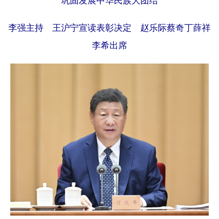
巩固发展中华民族大团结
学术中国
乡村振兴
银龄
溯源中国
李强主持 王沪宁宣读表彰决定 赵乐际蔡奇丁薛祥
城市
旅游
能源
会展
李希出席
彩票
娱乐
时尚
悦读
公益
一带一路
亚太网
上市公司
文化产业
地方频道
北京
天津
河北
山西
辽宁
吉林
上海
江苏
浙江
安徽
福建
江西