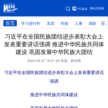
手机版
网站无障碍
PC版本
网站地图
首页
学习进行时
高层
时政
人事
国际
财
习近平在全国民族团结进步表彰大会上
学习进行时
高层
时政
人事
发表重要讲话强调 推进中华民族共同体
国际
财经
网评
港澳
建设 巩固发展中华民族大团结
台湾
思客智库
全球连线
教育
2024-09-27 15:21:45
来源：新华网
科技
科创
量子
体育
习近平在全国民族团结进步表彰大会上发表重要讲话
文化
书画
健康
军事
强调
访谈
视频
图片
政务
推进中华民族共同体建设
法律
中央文件
金融
汽车
食品
人居
信息化
数字经济