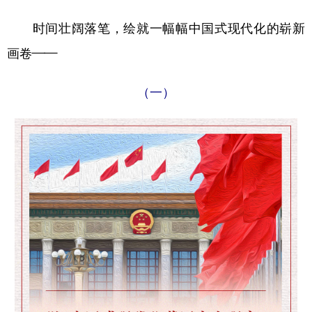
时间壮阔落笔，绘就一幅幅中国式现代化的崭新
学术中国
乡村振兴
银龄
溯源中国
画卷——
城市
旅游
能源
会展
彩票
娱乐
时尚
悦读
（一）
公益
一带一路
亚太网
上市公司
文化产业
地方频道
北京
天津
河北
山西
辽宁
吉林
上海
江苏
浙江
安徽
福建
江西