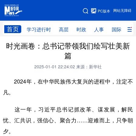
手机版
网站无障碍
PC版本
网站地图
首页
学习进行时
高层
时政
人事
国际
财
时光画卷：总书记带领我们绘写壮美新
学习进行时
高层
时政
人事
篇
国际
财经
网评
港澳
2025-01-01 22:24:02
来源：新华社
台湾
思客智库
全球连线
教育
2024年，在中华民族伟大复兴的进程中，注定不
科技
科创
量子
体育
凡。
文化
书画
健康
军事
这一年，习近平总书记抓改革、谋发展，解民
访谈
视频
图片
政务
忧、汇共识，强信心、聚合力……迎难而上，只争朝
法律
中央文件
金融
汽车
夕。
食品
人居
信息化
数字经济