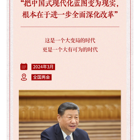
山东
河南
湖北
湖南
广东
广西
海南
重庆
四川
贵州
云南
西藏
陕西
甘肃
青海
宁夏
新疆
内蒙古
黑龙江
多语种频道
English
Español
Français
عربى
Русский язык
日本語
한국어
Deutsch
Português