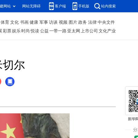
建网站
网站无障碍
客户端
手机版
站内搜索
体育
文化
书画
健康
军事
访谈
视频
图片
政务
法律
中央文件
展
彩票
娱乐
时尚
悦读
公益
一带一路
亚太网
上市公司
文化产业
米切尔