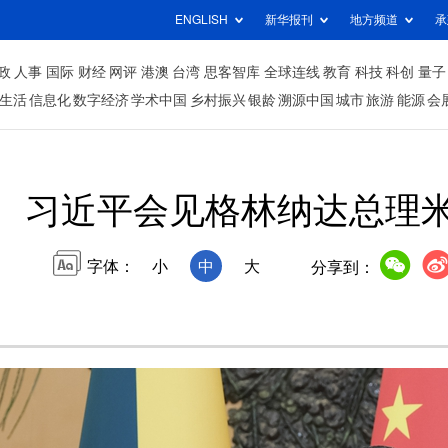
ENGLISH
新华报刊
地方频道
承
政
人事
国际
财经
网评
港澳
台湾
思客智库
全球连线
教育
科技
科创
量子
生活
信息化
数字经济
学术中国
乡村振兴
银龄
溯源中国
城市
旅游
能源
会
习近平会见格林纳达总理
字体：
小
中
大
分享到：