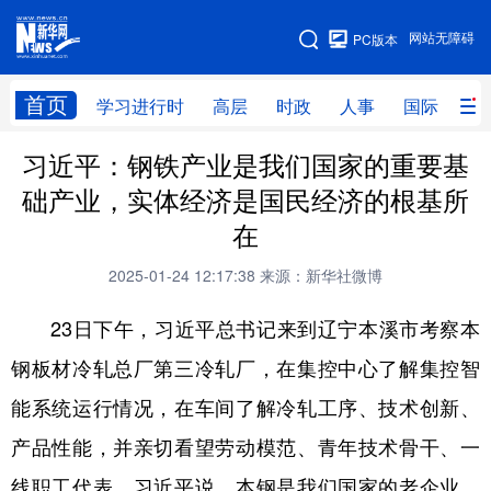
手机版
网站无障碍
PC版本
网站地图
首页
学习进行时
高层
时政
人事
国际
财
习近平：钢铁产业是我们国家的重要基
学习进行时
高层
时政
人事
础产业，实体经济是国民经济的根基所
国际
财经
网评
港澳
在
台湾
思客智库
全球连线
教育
2025-01-24 12:17:38
来源：新华社微博
科技
科创
量子
体育
23日下午，习近平总书记来到辽宁本溪市考察本
文化
书画
健康
军事
钢板材冷轧总厂第三冷轧厂，在集控中心了解集控智
访谈
视频
图片
政务
能系统运行情况，在车间了解冷轧工序、技术创新、
法律
中央文件
金融
汽车
产品性能，并亲切看望劳动模范、青年技术骨干、一
线职工代表。习近平说，本钢是我们国家的老企业，
食品
人居
信息化
数字经济