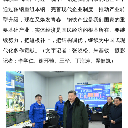
通过鞍钢重组本钢，完善现代企业制度，推动产业转
学术中国
乡村振兴
银龄
溯源中国
型升级，现在又焕发青春。钢铁产业是我们国家的重
城市
旅游
能源
会展
要基础产业，实体经济是国民经济的根基所在。要继
彩票
娱乐
时尚
悦读
续努力，把短板补上，把结构调优，继续为中国式现
公益
一带一路
亚太网
上市公司
代化多作贡献。（文字记者：张晓松、朱基钗；摄影
文化产业
记者：李学仁、谢环驰、王晔、丁海涛、翟健岚）
地方频道
北京
天津
河北
山西
辽宁
吉林
上海
江苏
浙江
安徽
福建
江西