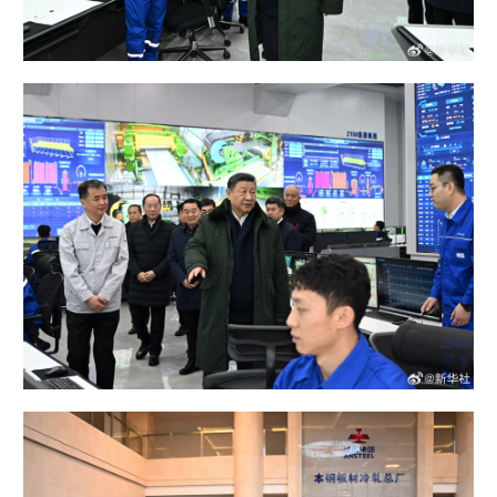
山东
河南
湖北
湖南
广东
广西
海南
重庆
四川
贵州
云南
西藏
陕西
甘肃
青海
宁夏
新疆
内蒙古
黑龙江
多语种频道
English
Español
Français
عربى
Русский язык
日本語
한국어
Deutsch
Português