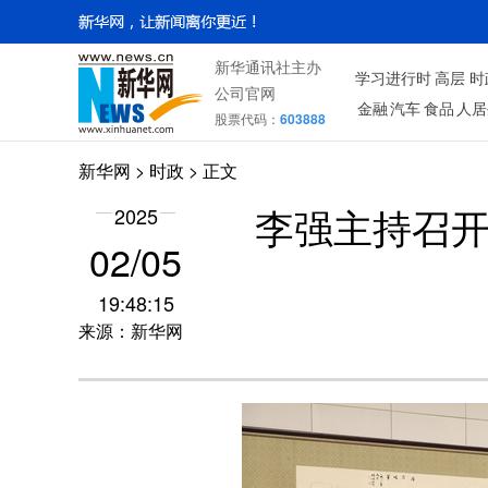
新华通讯社主办
学习进行时
高层
时
公司官网
金融
汽车
食品
人居
股票代码：
603888
新华网
>
时政
> 正文
2025
李强主持召开
02/05
19:48:15
来源：新华网