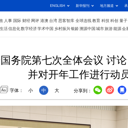
ENGLISH
新华报刊
地方频道
承
政
人事
国际
财经
网评
港澳
台湾
思客智库
全球连线
教育
科技
科创
量子
生活
信息化
数字经济
学术中国
乡村振兴
银龄
溯源中国
城市
旅游
能源
会
国务院第七次全体会议 讨
并对开年工作进行动
字体：
小
中
大
分享到：