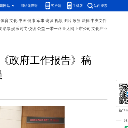
建网站
网站无障碍
客户端
手机版
站内搜索
体育
文化
书画
健康
军事
访谈
视频
图片
政务
法律
中央文件
展
彩票
娱乐
时尚
悦读
公益
一带一路
亚太网
上市公司
文化产业
论《政府工作报告》稿
员