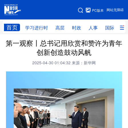
手机版
网站无障碍
PC版本
网站地图
首页
学习进行时
高层
时政
人事
国际
财
第一观察丨总书记用欣赏和赞许为青年
学习进行时
高层
时政
人事
创新创造鼓动风帆
国际
财经
网评
港澳
2025-04-30 01:04:32
来源：新华网
台湾
思客智库
全球连线
教育
科技
科创
量子
体育
文化
书画
健康
军事
访谈
视频
图片
政务
法律
中央文件
金融
汽车
食品
人居
信息化
数字经济