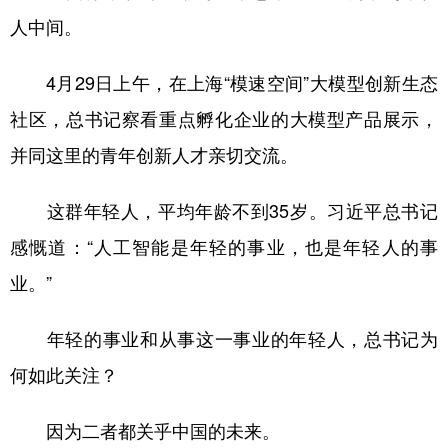
山东
河南
湖北
湖南
人中间。
广东
广西
海南
重庆
4月29日上午，在上海“模速空间”大模型创新生态
四川
贵州
云南
西藏
社区，总书记察看重点孵化企业的大模型产品展示，
陕西
甘肃
青海
宁夏
并同这里的青年创新人才亲切交流。
新疆
内蒙古
黑龙江
这群年轻人，平均年龄不到35岁。习近平总书记
多语种频道
感慨道：“人工智能是年轻的事业，也是年轻人的事
业。”
English
Español
Français
عربى
Русский язык
日本語
한국어
年轻的事业和从事这一事业的年轻人，总书记为
何如此关注？
Deutsch
Português
因为二者都关乎中国的未来。