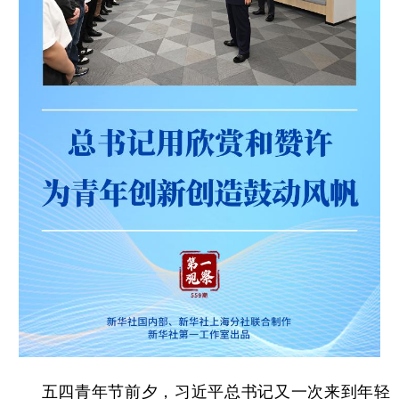
学术中国
乡村振兴
银龄
溯源中国
城市
旅游
能源
会展
彩票
娱乐
时尚
悦读
公益
一带一路
亚太网
上市公司
文化产业
地方频道
北京
天津
河北
山西
辽宁
吉林
上海
江苏
浙江
安徽
福建
江西
五四青年节前夕，习近平总书记又一次来到年轻