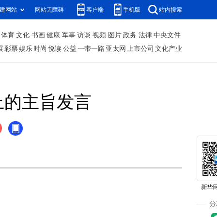
建网站
网站无障碍
客户端
手机版
站内搜索
体育
文化
书画
健康
军事
访谈
视频
图片
政务
法律
中央文件
展
彩票
娱乐
时尚
悦读
公益
一带一路
亚太网
上市公司
文化产业
上的主旨发言