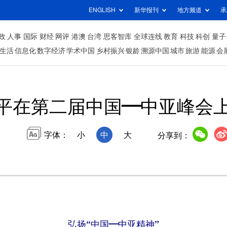
ENGLISH
新华报刊
地方频道
承
政
人事
国际
财经
网评
港澳
台湾
思客智库
全球连线
教育
科技
科创
量子
生活
信息化
数字经济
学术中国
乡村振兴
银龄
溯源中国
城市
旅游
能源
会
平在第二届中国—中亚峰会
字体：
小
中
大
分享到：
弘扬“中国—中亚精神”