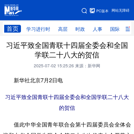
手机版
网站无障碍
PC版本
网站地图
首页
学习进行时
高层
时政
人事
国际
财
习近平致全国青联十四届全委会和全国
学习进行时
高层
时政
人事
学联二十八大的贺信
国际
财经
网评
港澳
2025-07-02 15:25:26
来源：新华网
台湾
思客智库
全球连线
教育
新华社北京7月2日电
科技
科创
量子
体育
文化
书画
健康
军事
习近平致全国青联十四届全委会和全国学联二十八大
的贺信
访谈
视频
图片
政务
法律
中央文件
金融
汽车
值此中华全国青年联合会第十四届委员会全体会
食品
人居
信息化
数字经济