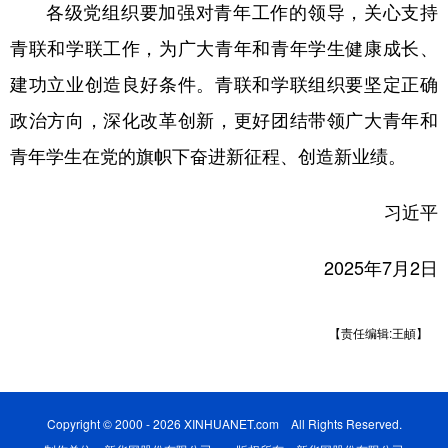
山东
河南
湖北
湖南
各级党组织要加强对青年工作的领导，关心支持
青联和学联工作，为广大青年和青年学生健康成长、
广东
广西
海南
重庆
建功立业创造良好条件。青联和学联组织要坚定正确
四川
贵州
云南
西藏
政治方向，深化改革创新，更好团结带领广大青年和
陕西
甘肃
青海
宁夏
青年学生在党的旗帜下奋进新征程、创造新业绩。
新疆
内蒙古
黑龙江
习近平
多语种频道
2025年7月2日
English
Español
Français
عربى
Русский язык
日本語
한국어
【责任编辑:王頔】
Deutsch
Português
Copyright © 2000 - 2026 XINHUANET.com All Rights Reserved.