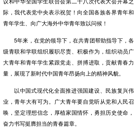
议和中华全国学生联合会第二十八次代表大会开幕之
际，我代表党中央表示祝贺！向全国各族各界青年和
学术中国
乡村振兴
银龄
溯源中国
青年学生、向广大海外中华青年致以问候！
城市
旅游
能源
会展
彩票
娱乐
时尚
悦读
5年来，在党的领导下，在共青团帮助指导下，各
公益
一带一路
亚太网
上市公司
级青联和学联组织履职尽责、积极作为，组织动员广
大青年和青年学生紧跟党走、拼搏进取，贡献青春力
文化产业
量，展现了新时代中国青年昂扬向上的精神风貌。
地方频道
以中国式现代化全面推进强国建设、民族复兴伟
北京
天津
河北
山西
业，青年大有可为。广大青年要自觉听从党和人民召
唤，坚定理想信念，厚植家国情怀，勇担历史使命，
辽宁
吉林
上海
江苏
奋力书写挺膺担当的青春篇章。
浙江
安徽
福建
江西