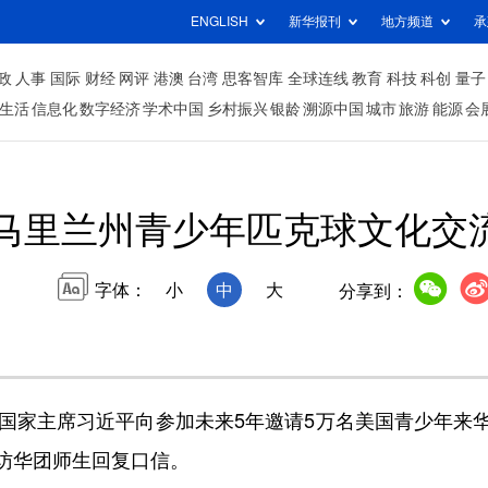
ENGLISH
新华报刊
地方频道
承
政
人事
国际
财经
网评
港澳
台湾
思客智库
全球连线
教育
科技
科创
量子
生活
信息化
数字经济
学术中国
乡村振兴
银龄
溯源中国
城市
旅游
能源
会
马里兰州青少年匹克球文化交
字体：
小
中
大
分享到：
家主席习近平向参加未来5年邀请5万名美国青少年来
访华团师生回复口信。