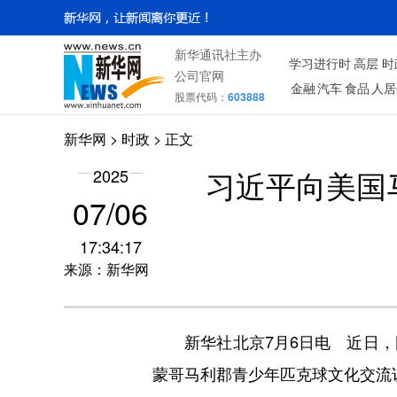
新华通讯社主办
学习进行时
高层
时
公司官网
金融
汽车
食品
人居
股票代码：
603888
新华网
>
时政
> 正文
2025
习近平向美国
07/06
17:34:17
来源：新华网
新华社北京7月6日电 近日，国
蒙哥马利郡青少年匹克球文化交流