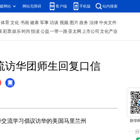
建网站
网站无障碍
客户端
手机版
站内搜索
体育
文化
书画
健康
军事
访谈
视频
图片
政务
法律
中央文件
展
彩票
娱乐
时尚
悦读
公益
一带一路
亚太网
上市公司
文化产业
流访华团师生回复口信
华交流学习倡议访华的美国马里兰州