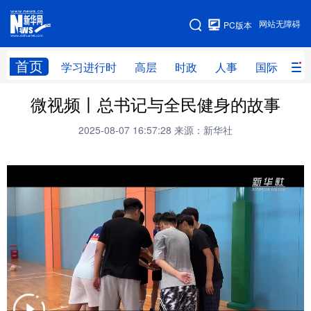
手机版
网站无障碍
PC版本
网站地图
首页
学习进行时
高层
时政
人事
国际
财
微视频丨总书记与全民健身的故事
学习进行时
高层
时政
人事
2025-08-07 16:57:28
来源：新华社
国际
财经
网评
港澳
台湾
思客智库
全球连线
教育
科技
科创
量子
体育
文化
书画
健康
军事
访谈
视频
图片
政务
法律
中央文件
金融
汽车
食品
人居
信息化
数字经济