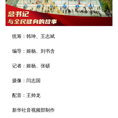
统筹：韩珅、王志斌
编导：姬杨、刘书含
记者：姬杨、张硕
摄像：闫志国
配音：王帅龙
新华社音视频部制作