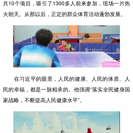
山东
河南
湖北
湖南
共10个项目，吸引了1300多人前来参加，现场一片热
火朝天。从那以后，正定的群众体育活动蓬勃发展。
广东
广西
海南
重庆
四川
贵州
云南
西藏
陕西
甘肃
青海
宁夏
新疆
内蒙古
黑龙江
多语种频道
在习近平的眼里，人民的健康、人民的体质、人
English
Español
Français
عربى
民的幸福，都是一脉相承的。他强调“落实全民健身国
Русский язык
日本語
한국어
家战略，不断提高人民健康水平”。
Deutsch
Português