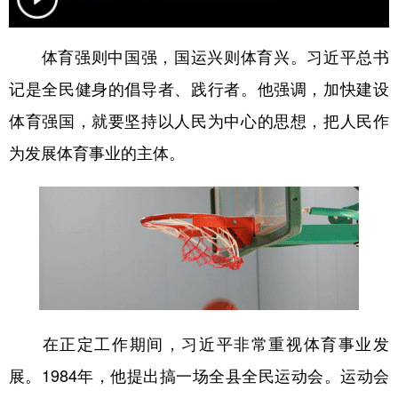
学术中国
乡村振兴
银龄
溯源中国
体育强则中国强，国运兴则体育兴。习近平总书
城市
旅游
能源
会展
记是全民健身的倡导者、践行者。他强调，加快建设
彩票
娱乐
时尚
悦读
体育强国，就要坚持以人民为中心的思想，把人民作
公益
一带一路
亚太网
上市公司
为发展体育事业的主体。
文化产业
地方频道
北京
天津
河北
山西
辽宁
吉林
上海
江苏
在正定工作期间，习近平非常重视体育事业发
浙江
安徽
福建
江西
展。1984年，他提出搞一场全县全民运动会。运动会