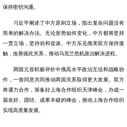
保持密切沟通。
学术中国
乡村振兴
银龄
溯源中国
习近平阐述了中方原则立场，指出复杂问题没有
城市
旅游
能源
会展
简单的解决办法。无论形势如何变化，中方都将坚持
彩票
娱乐
时尚
悦读
一贯立场，坚持劝和促谈。中方乐见俄美双方保持接
公益
一带一路
亚太网
上市公司
触，改善彼此关系，推动乌克兰危机政治解决进程。
文化产业
两国元首积极评价中俄高水平政治互信和战略协
作，一致同意共同推动两国关系取得更大发展。双方
地方频道
将通力合作，筹备好上海合作组织天津峰会，办成一
北京
天津
河北
山西
届友好、团结、成果丰硕的峰会，推动上海合作组织
辽宁
吉林
上海
江苏
实现高质量发展。
浙江
安徽
福建
江西