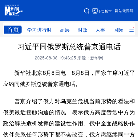
手机版
网站无障碍
PC版本
网站地图
首页
学习进行时
高层
时政
人事
国际
财
习近平同俄罗斯总统普京通电话
学习进行时
高层
时政
人事
2025-08-08 19:46:25
来源：新华网
国际
财经
网评
港澳
新华社北京8月8日电 8月8日，国家主席习近平
台湾
思客智库
全球连线
教育
应约同俄罗斯总统普京通电话。
科技
科创
量子
体育
文化
书画
健康
军事
普京介绍了俄方对乌克兰危机当前形势的看法和
访谈
视频
图片
政务
俄美最近接触沟通的情况，表示俄方高度赞赏中方为
政治解决危机发挥的建设性作用。俄中全面战略协作
法律
中央文件
金融
汽车
伙伴关系任何形势下都不会改变，俄方愿继续同中方
食品
人居
信息化
数字经济