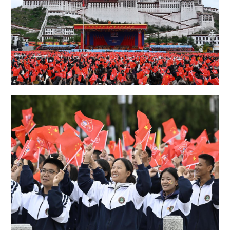
学术中国
乡村振兴
银龄
溯源中国
城市
旅游
能源
会展
彩票
娱乐
时尚
悦读
公益
一带一路
亚太网
上市公司
文化产业
地方频道
北京
天津
河北
山西
辽宁
吉林
上海
江苏
浙江
安徽
福建
江西