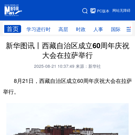
手机版
网站无障碍
PC版本
网站地图
首页
学习进行时
高层
时政
人事
国际
财
新华图讯丨西藏自治区成立60周年庆祝
学习进行时
高层
时政
人事
大会在拉萨举行
国际
财经
网评
港澳
2025-08-21 10:37:49
来源：新华社
台湾
思客智库
全球连线
教育
8月21日，西藏自治区成立60周年庆祝大会在拉萨
科技
科创
量子
体育
举行。
文化
书画
健康
军事
访谈
视频
图片
政务
法律
中央文件
金融
汽车
食品
人居
信息化
数字经济