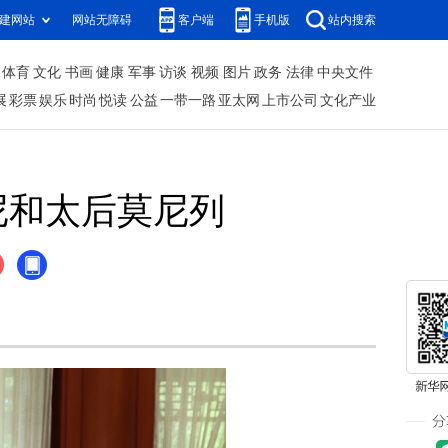
建网站
网站无障碍
客户端
手机版
站内搜索
体育
文化
书画
健康
军事
访谈
视频
图片
政务
法律
中央文件
展
彩票
娱乐
时尚
悦读
公益
一带一路
亚太网
上市公司
文化产业
尼和太后莫尼列