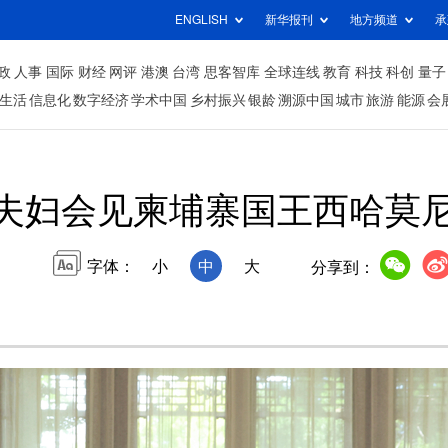
ENGLISH
新华报刊
地方频道
承
政
人事
国际
财经
网评
港澳
台湾
思客智库
全球连线
教育
科技
科创
量子
生活
信息化
数字经济
学术中国
乡村振兴
银龄
溯源中国
城市
旅游
能源
会
夫妇会见柬埔寨国王西哈莫
字体：
小
中
大
分享到：