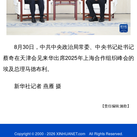
学术中国
乡村振兴
银龄
溯源中国
城市
旅游
能源
会展
彩票
娱乐
时尚
悦读
8月30日，中共中央政治局常委、中央书记处书记
公益
一带一路
亚太网
上市公司
蔡奇在天津会见来华出席2025年上海合作组织峰会的
文化产业
埃及总理马德布利。
新华社记者 燕雁 摄
地方频道
北京
天津
河北
山西
【责任编辑:施歌】
辽宁
吉林
上海
江苏
浙江
安徽
福建
江西
Copyright © 2000 - 2026 XINHUANET.com All Rights Reserved.