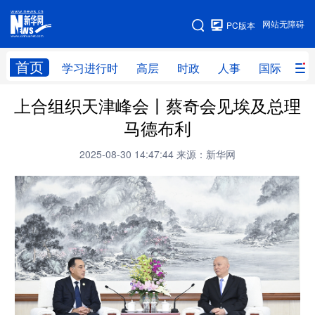
手机版
网站无障碍
PC版本
网站地图
首页
学习进行时
高层
时政
人事
国际
财
上合组织天津峰会丨蔡奇会见埃及总理
学习进行时
高层
时政
人事
马德布利
国际
财经
网评
港澳
2025-08-30 14:47:44
来源：新华网
台湾
思客智库
全球连线
教育
科技
科创
量子
体育
文化
书画
健康
军事
访谈
视频
图片
政务
法律
中央文件
金融
汽车
食品
人居
信息化
数字经济