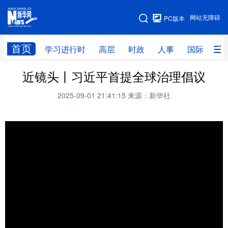
手机版
网站无障碍
PC版本
网站地图
首页
学习进行时
高层
时政
人事
国际
财
近镜头丨习近平首提全球治理倡议
学习进行时
高层
时政
人事
2025-09-01 21:41:15
来源：新华社
国际
财经
网评
港澳
台湾
思客智库
全球连线
教育
科技
科创
量子
体育
文化
书画
健康
军事
访谈
视频
图片
政务
法律
中央文件
金融
汽车
食品
人居
信息化
数字经济