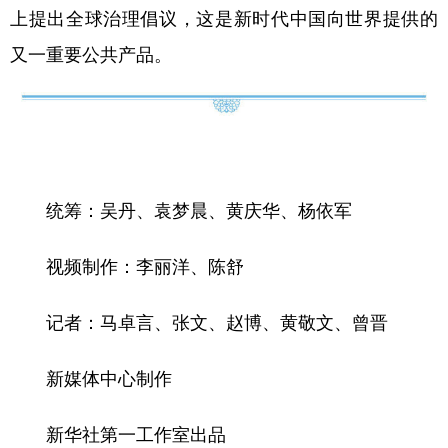
山东
河南
湖北
湖南
上提出全球治理倡议，这是新时代中国向世界提供的
广东
广西
海南
重庆
又一重要公共产品。
四川
贵州
云南
西藏
陕西
甘肃
青海
宁夏
新疆
内蒙古
黑龙江
统筹：吴丹、袁梦晨、黄庆华、杨依军
多语种频道
视频制作：李丽洋、陈舒
English
Español
Français
عربى
记者：马卓言、张文、赵博、黄敬文、曾晋
Русский язык
日本語
한국어
Deutsch
Português
新媒体中心制作
新华社第一工作室出品