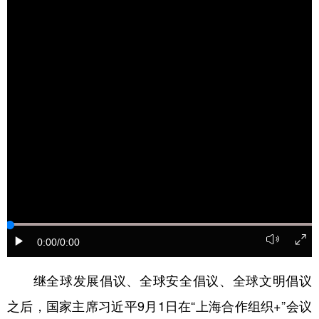
学术中国
乡村振兴
银龄
溯源中国
城市
旅游
能源
会展
彩票
娱乐
时尚
悦读
公益
一带一路
亚太网
上市公司
文化产业
地方频道
北京
天津
河北
山西
0:00
/0:00
辽宁
吉林
上海
江苏
继全球发展倡议、全球安全倡议、全球文明倡议
浙江
安徽
福建
江西
之后，国家主席习近平9月1日在“上海合作组织+”会议