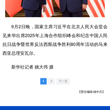
学术中国
乡村振兴
银龄
溯源中国
城市
旅游
能源
会展
9月2日晚，国家主席习近平在北京人民大会堂会
彩票
娱乐
时尚
悦读
见来华出席2025年上海合作组织峰会和纪念中国人民
公益
一带一路
亚太网
上市公司
抗日战争暨世界反法西斯战争胜利80周年活动的马来
文化产业
西亚总理安瓦尔。
新华社记者 姚大伟 摄
地方频道
北京
天津
河北
山西
1
2
下一页
辽宁
吉林
上海
江苏
【责任编辑:钱中兵】
浙江
安徽
福建
江西