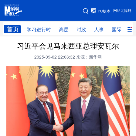
手机版
网站无障碍
PC版本
网站地图
首页
学习进行时
高层
时政
人事
国际
财
习近平会见马来西亚总理安瓦尔
学习进行时
高层
时政
人事
2025-09-02 22:06:32
来源：新华网
国际
财经
网评
港澳
台湾
思客智库
全球连线
教育
科技
科创
量子
体育
文化
书画
健康
军事
访谈
视频
图片
政务
法律
中央文件
金融
汽车
食品
人居
信息化
数字经济