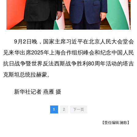
学术中国
乡村振兴
银龄
溯源中国
城市
旅游
能源
会展
彩票
娱乐
时尚
悦读
9月2日晚，国家主席习近平在北京人民大会堂会
公益
一带一路
亚太网
上市公司
见来华出席2025年上海合作组织峰会和纪念中国人民
抗日战争暨世界反法西斯战争胜利80周年活动的塔吉
文化产业
克斯坦总统拉赫蒙。
地方频道
新华社记者 燕雁 摄
北京
天津
河北
山西
1
2
下一页
辽宁
吉林
上海
江苏
【责任编辑:施歌】
浙江
安徽
福建
江西