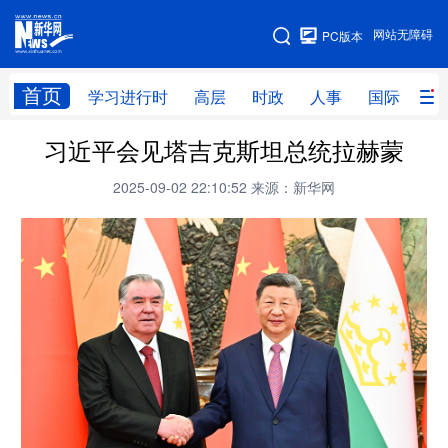
手机版
网站无障碍
PC版本
网站地图
首页
学习进行时
高层
时政
人事
国际
财
习近平会见塔吉克斯坦总统拉赫蒙
学习进行时
高层
时政
人事
2025-09-02 22:10:52
来源：新华网
国际
财经
网评
港澳
台湾
思客智库
全球连线
教育
科技
科创
量子
体育
文化
书画
健康
军事
访谈
视频
图片
政务
法律
中央文件
金融
汽车
食品
人居
信息化
数字经济