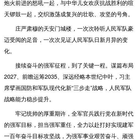
炮火前进的怒吼一起，与中华儿女欢庆抗战胜利的喧
天锣鼓一起，交织激荡成复兴的壮歌、攻坚的号角。
庄严肃穆的天安门城楼，一次次聆听人民军队豪
迈受阅的足音，一次次见证人民军队日新月异的变
化。
接续奋斗的强军征程，到了关键一程。谋篇布局
2027、前瞻运筹2035、深远经略本世纪中叶，习主
席擘画国防和军队现代化新“三步走”战略，人民军队
战略能力稳步提升。
牢记统帅的厚重期许，全军官兵践行党在新时代
的强军目标，担当强军重任，全力以赴打好实现建军
一百年奋斗目标攻坚战，为强军事业艰苦奋斗、顽强