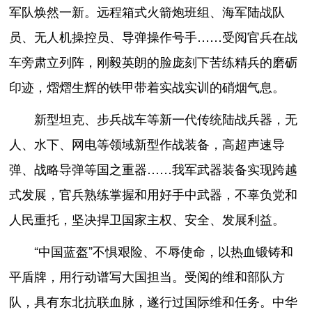
军队焕然一新。远程箱式火箭炮班组、海军陆战队
员、无人机操控员、导弹操作号手……受阅官兵在战
车旁肃立列阵，刚毅英朗的脸庞刻下苦练精兵的磨砺
印迹，熠熠生辉的铁甲带着实战实训的硝烟气息。
新型坦克、步兵战车等新一代传统陆战兵器，无
人、水下、网电等领域新型作战装备，高超声速导
弹、战略导弹等国之重器……我军武器装备实现跨越
式发展，官兵熟练掌握和用好手中武器，不辜负党和
人民重托，坚决捍卫国家主权、安全、发展利益。
“中国蓝盔”不惧艰险、不辱使命，以热血锻铸和
平盾牌，用行动谱写大国担当。受阅的维和部队方
队，具有东北抗联血脉，遂行过国际维和任务。中华