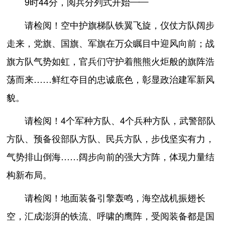
9时44分，阅兵分列式开始——
请检阅！空中护旗梯队铁翼飞旋，仪仗方队阔步
走来，党旗、国旗、军旗在万众瞩目中迎风向前；战
旗方队气势如虹，官兵们守护着熊熊火炬般的旗阵浩
荡而来……鲜红夺目的忠诚底色，彰显政治建军新风
貌。
请检阅！4个军种方队、4个兵种方队，武警部队
方队、预备役部队方队、民兵方队，步伐坚实有力，
气势排山倒海……阔步向前的强大方阵，体现力量结
构新布局。
请检阅！地面装备引擎轰鸣，海空战机振翅长
空，汇成澎湃的铁流、呼啸的鹰阵，受阅装备都是国