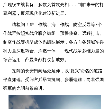
产现役主战装备、多数为首次亮相……制胜未来的打
赢利器，展示现代化建设新进展。
请检阅！陆上作战、海上作战、防空反导等7个
作战群按照实战化联合编组，预警侦察、远程打击、
制空作战等机型成体系编队展示，各方向各领域军兵
种力量深度耦合、浑然一体……现代战争多维力量的
综合运用，凸显备战打仗新成效。
宽阔的长安街向远处延伸，以“复兴”命名的道路
平直如砥。受阅官兵昂首挺胸、步履铿锵，向着强国
强军的光明前景前进。