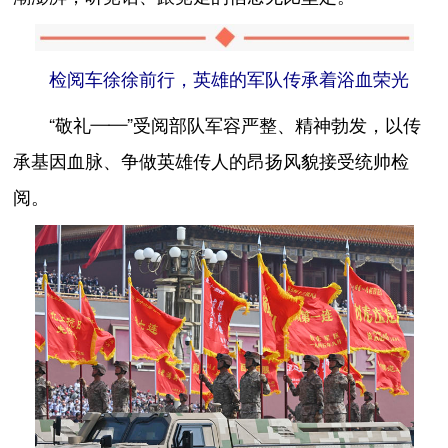
检阅车徐徐前行，英雄的军队传承着浴血荣光
“敬礼——”受阅部队军容严整、精神勃发，以传
承基因血脉、争做英雄传人的昂扬风貌接受统帅检
阅。