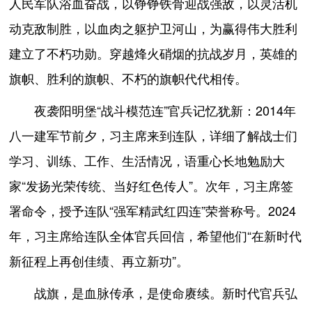
人民军队浴血奋战，以铮铮铁骨迎战强敌，以灵活机
动克敌制胜，以血肉之躯护卫河山，为赢得伟大胜利
建立了不朽功勋。穿越烽火硝烟的抗战岁月，英雄的
旗帜、胜利的旗帜、不朽的旗帜代代相传。
夜袭阳明堡“战斗模范连”官兵记忆犹新：2014年
八一建军节前夕，习主席来到连队，详细了解战士们
学习、训练、工作、生活情况，语重心长地勉励大
家“发扬光荣传统、当好红色传人”。次年，习主席签
署命令，授予连队“强军精武红四连”荣誉称号。2024
年，习主席给连队全体官兵回信，希望他们“在新时代
新征程上再创佳绩、再立新功”。
战旗，是血脉传承，是使命赓续。新时代官兵弘