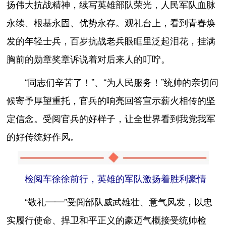
扬伟大抗战精神，续写英雄部队荣光，人民军队血脉
永续、根基永固、优势永存。观礼台上，看到青春焕
发的年轻士兵，百岁抗战老兵眼眶里泛起泪花，挂满
胸前的勋章奖章诉说着对后来人的叮咛。
“同志们辛苦了！”、“为人民服务！”统帅的亲切问
候寄予厚望重托，官兵的响亮回答宣示薪火相传的坚
定信念。受阅官兵的好样子，让全世界看到我党我军
的好传统好作风。
检阅车徐徐前行，英雄的军队激扬着胜利豪情
“敬礼——”受阅部队威武雄壮、意气风发，以忠
实履行使命、捍卫和平正义的豪迈气概接受统帅检