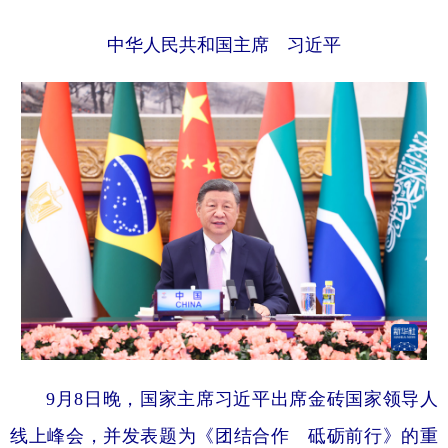
学术中国
乡村振兴
银龄
溯源中国
中华人民共和国主席 习近平
城市
旅游
能源
会展
彩票
娱乐
时尚
悦读
公益
一带一路
亚太网
上市公司
文化产业
地方频道
北京
天津
河北
山西
辽宁
吉林
上海
江苏
9月8日晚，国家主席习近平出席金砖国家领导人
浙江
安徽
福建
江西
线上峰会，并发表题为《团结合作 砥砺前行》的重