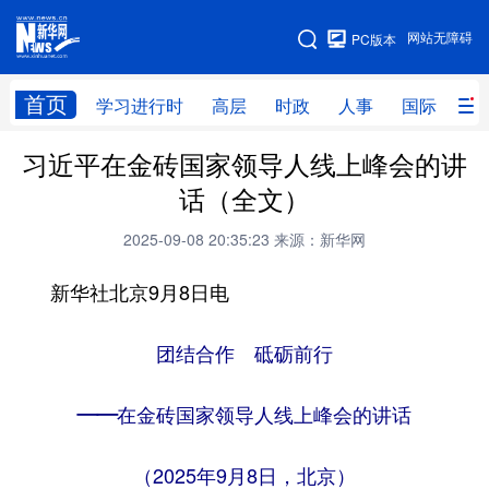
手机版
网站无障碍
PC版本
网站地图
首页
学习进行时
高层
时政
人事
国际
财
习近平在金砖国家领导人线上峰会的讲
学习进行时
高层
时政
人事
话（全文）
国际
财经
网评
港澳
2025-09-08 20:35:23
来源：新华网
台湾
思客智库
全球连线
教育
新华社北京9月8日电
科技
科创
量子
体育
文化
书画
健康
军事
团结合作 砥砺前行
访谈
视频
图片
政务
——在金砖国家领导人线上峰会的讲话
法律
中央文件
金融
汽车
（2025年9月8日，北京）
食品
人居
信息化
数字经济