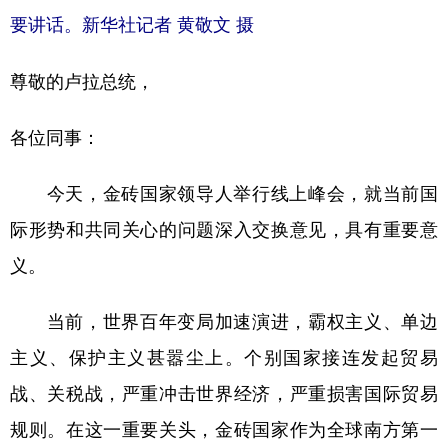
山东
河南
湖北
湖南
要讲话。新华社记者 黄敬文 摄
广东
广西
海南
重庆
尊敬的卢拉总统，
四川
贵州
云南
西藏
陕西
甘肃
青海
宁夏
各位同事：
新疆
内蒙古
黑龙江
今天，金砖国家领导人举行线上峰会，就当前国
际形势和共同关心的问题深入交换意见，具有重要意
多语种频道
义。
English
Español
Français
عربى
当前，世界百年变局加速演进，霸权主义、单边
Русский язык
日本語
한국어
主义、保护主义甚嚣尘上。个别国家接连发起贸易
Deutsch
Português
战、关税战，严重冲击世界经济，严重损害国际贸易
规则。在这一重要关头，金砖国家作为全球南方第一