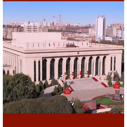
学术中国
乡村振兴
银龄
溯源中国
城市
旅游
能源
会展
彩票
娱乐
时尚
悦读
公益
一带一路
亚太网
上市公司
文化产业
地方频道
北京
天津
河北
山西
辽宁
吉林
上海
江苏
浙江
安徽
福建
江西