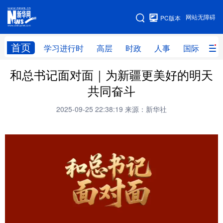
手机版
网站无障碍
PC版本
网站地图
首页
学习进行时
高层
时政
人事
国际
财
和总书记面对面｜为新疆更美好的明天
学习进行时
高层
时政
人事
共同奋斗
国际
财经
网评
港澳
2025-09-25 22:38:19
来源：新华社
台湾
思客智库
全球连线
教育
科技
科创
量子
体育
文化
书画
健康
军事
访谈
视频
图片
政务
法律
中央文件
金融
汽车
食品
人居
信息化
数字经济