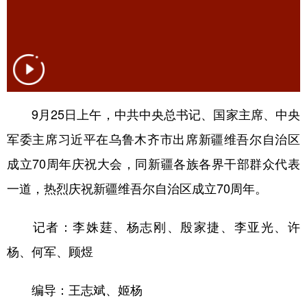
山东
河南
湖北
湖南
广东
广西
海南
重庆
四川
贵州
云南
西藏
陕西
甘肃
青海
宁夏
9月25日上午，中共中央总书记、国家主席、中央
新疆
内蒙古
黑龙江
军委主席习近平在乌鲁木齐市出席新疆维吾尔自治区
成立70周年庆祝大会，同新疆各族各界干部群众代表
多语种频道
一道，热烈庆祝新疆维吾尔自治区成立70周年。
English
Español
Français
عربى
记者：李姝莛、杨志刚、殷家捷、李亚光、许
Русский язык
日本語
한국어
杨、何军、顾煜
Deutsch
Português
编导：王志斌、姬杨