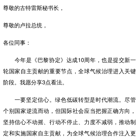
山东
河南
湖北
湖南
尊敬的古特雷斯秘书长，
广东
广西
海南
重庆
尊敬的卢拉总统，
四川
贵州
云南
西藏
陕西
甘肃
青海
宁夏
各位同事：
新疆
内蒙古
黑龙江
今年是《巴黎协定》达成10周年，也是提交新一
轮国家自主贡献的重要节点，全球气候治理进入关键
多语种频道
阶段。我愿分享3点看法。
English
Español
Français
عربى
一要坚定信心。绿色低碳转型是时代潮流。尽管
Русский язык
日本語
한국어
个别国家逆流而动，但国际社会应当把握正确方向，
Deutsch
Português
坚持信心不动摇、行动不停止、力度不减弱，推动制
定和实施国家自主贡献，为全球气候治理合作注入更