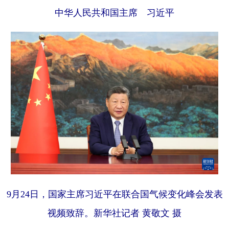
中华人民共和国主席 习近平
学术中国
乡村振兴
银龄
溯源中国
城市
旅游
能源
会展
彩票
娱乐
时尚
悦读
公益
一带一路
亚太网
上市公司
文化产业
地方频道
北京
天津
河北
山西
辽宁
吉林
上海
江苏
9月24日，国家主席习近平在联合国气候变化峰会发表
浙江
安徽
福建
江西
视频致辞。新华社记者 黄敬文 摄