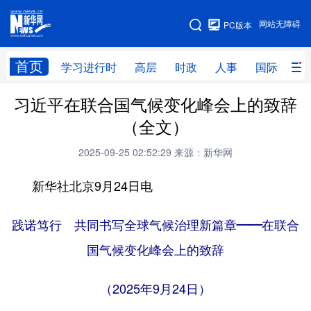
手机版
网站无障碍
PC版本
网站地图
首页
学习进行时
高层
时政
人事
国际
财
习近平在联合国气候变化峰会上的致辞
学习进行时
高层
时政
人事
（全文）
国际
财经
网评
港澳
2025-09-25 02:52:29
来源：新华网
台湾
思客智库
全球连线
教育
新华社北京9月24日电
科技
科创
量子
体育
文化
书画
健康
军事
践诺笃行 共同书写全球气候治理新篇章——在联合
国气候变化峰会上的致辞
访谈
视频
图片
政务
法律
中央文件
金融
汽车
（2025年9月24日）
食品
人居
信息化
数字经济