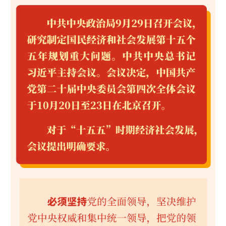
学术中国
乡村振兴
银龄
溯源中国
城市
旅游
能源
会展
彩票
娱乐
时尚
悦读
公益
一带一路
亚太网
上市公司
文化产业
地方频道
北京
天津
河北
山西
辽宁
吉林
上海
江苏
浙江
安徽
福建
江西