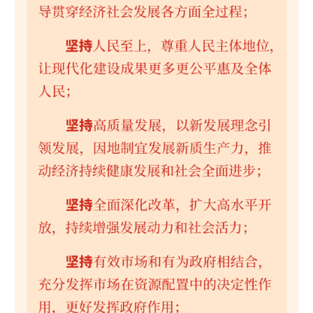
山东
河南
湖北
湖南
广东
广西
海南
重庆
四川
贵州
云南
西藏
陕西
甘肃
青海
宁夏
新疆
内蒙古
黑龙江
多语种频道
English
Español
Français
عربى
Русский язык
日本語
한국어
Deutsch
Português