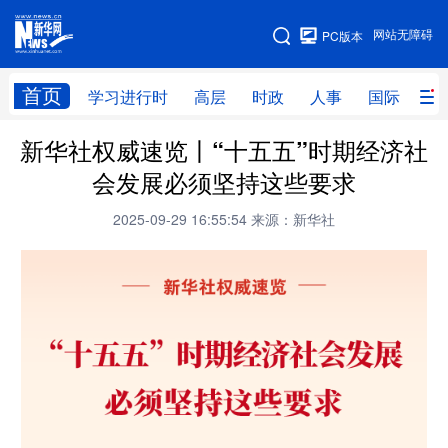
手机版
网站无障碍
PC版本
网站地图
首页
学习进行时
高层
时政
人事
国际
财
新华社权威速览丨“十五五”时期经济社
学习进行时
高层
时政
人事
会发展必须坚持这些要求
国际
财经
网评
港澳
2025-09-29 16:55:54
来源：新华社
台湾
思客智库
全球连线
教育
科技
科创
量子
体育
文化
书画
健康
军事
访谈
视频
图片
政务
法律
中央文件
金融
汽车
食品
人居
信息化
数字经济