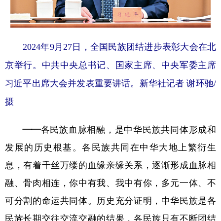
山东
河南
湖北
湖南
广东
广西
海南
重庆
四川
贵州
云南
西藏
2024年9月27日，全国民族团结进步表彰大会在北
京举行。中共中央总书记、国家主席、中央军委主席
陕西
甘肃
青海
宁夏
习近平出席大会并发表重要讲话。新华社记者 谢环驰/
新疆
内蒙古
黑龙江
摄
多语种频道
——各民族血脉相融，是中华民族共同体形成和
English
Español
Français
عربى
发展的历史根基。
各民族共同在中华大地上繁衍生
息，有着千丝万缕的血缘亲缘关系，逐渐形成血脉相
Русский язык
日本語
한국어
融、骨肉相连，你中有我、我中有你，多元一体、不
Deutsch
Português
可分割的命运共同体。历史充分证明，中华民族是各
民族长期交往交流交融的结果，各民族只有不断团结