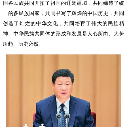
国各民族共同开拓了祖国的辽阔疆域，共同缔造了统
学术中国
乡村振兴
银龄
溯源中国
一的多民族国家，共同书写了辉煌的中国历史，共同
创造了灿烂的中华文化，共同培育了伟大的民族精
城市
旅游
能源
会展
神。中华民族共同体的形成和发展是人心所向、大势
彩票
娱乐
时尚
悦读
所趋、历史必然。
公益
一带一路
亚太网
上市公司
文化产业
地方频道
北京
天津
河北
山西
辽宁
吉林
上海
江苏
浙江
安徽
福建
江西