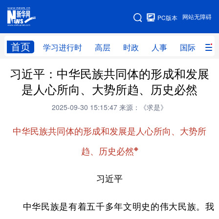
手机版
网站无障碍
PC版本
网站地图
首页
学习进行时
高层
时政
人事
国际
财
习近平：中华民族共同体的形成和发展
学习进行时
高层
时政
人事
是人心所向、大势所趋、历史必然
国际
财经
网评
港澳
2025-09-30 15:15:47
来源：《求是》
台湾
思客智库
全球连线
教育
中华民族共同体的形成和发展是人心所向、大势所
科技
科创
量子
体育
※
趋、历史必然
文化
书画
健康
军事
访谈
视频
图片
政务
习近平
法律
中央文件
金融
汽车
中华民族是有着五千多年文明史的伟大民族。我
食品
人居
信息化
数字经济