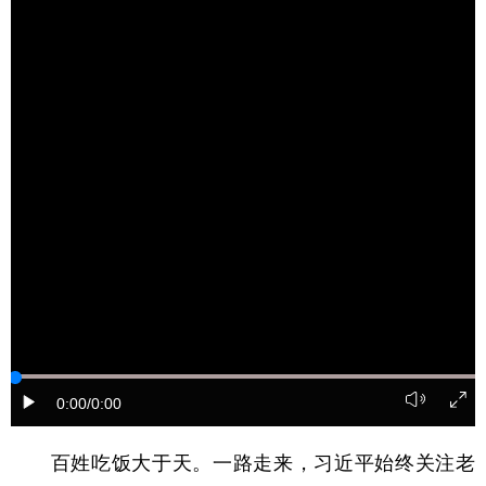
学术中国
乡村振兴
银龄
溯源中国
城市
旅游
能源
会展
彩票
娱乐
时尚
悦读
公益
一带一路
亚太网
上市公司
文化产业
地方频道
北京
天津
河北
山西
辽宁
吉林
上海
江苏
0:00
/0:00
浙江
安徽
福建
江西
百姓吃饭大于天。一路走来，习近平始终关注老