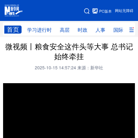
手机版
网站无障碍
PC版本
网站地图
首页
学习进行时
高层
时政
人事
国际
财
微视频丨粮食安全这件头等大事 总书记
学习进行时
高层
时政
人事
始终牵挂
国际
财经
网评
港澳
2025-10-15 14:57:24
来源：新华社
台湾
思客智库
全球连线
教育
科技
科创
量子
体育
文化
书画
健康
军事
访谈
视频
图片
政务
法律
中央文件
金融
汽车
食品
人居
信息化
数字经济