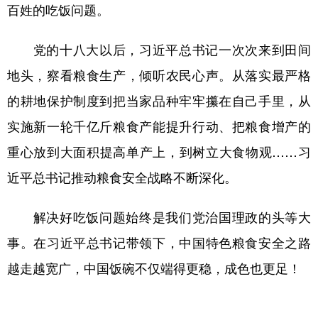
山东
河南
湖北
湖南
百姓的吃饭问题。
广东
广西
海南
重庆
党的十八大以后，习近平总书记一次次来到田间
四川
贵州
云南
西藏
地头，察看粮食生产，倾听农民心声。从落实最严格
陕西
甘肃
青海
宁夏
的耕地保护制度到把当家品种牢牢攥在自己手里，从
新疆
内蒙古
黑龙江
实施新一轮千亿斤粮食产能提升行动、把粮食增产的
重心放到大面积提高单产上，到树立大食物观……习
多语种频道
近平总书记推动粮食安全战略不断深化。
English
Español
Français
عربى
解决好吃饭问题始终是我们党治国理政的头等大
Русский язык
日本語
한국어
事。在习近平总书记带领下，中国特色粮食安全之路
Deutsch
Português
越走越宽广，中国饭碗不仅端得更稳，成色也更足！