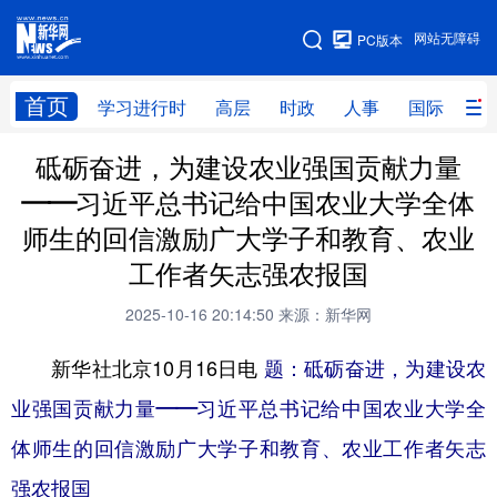
手机版
网站无障碍
PC版本
网站地图
首页
学习进行时
高层
时政
人事
国际
财
砥砺奋进，为建设农业强国贡献力量
学习进行时
高层
时政
人事
——习近平总书记给中国农业大学全体
国际
财经
网评
港澳
师生的回信激励广大学子和教育、农业
台湾
思客智库
全球连线
教育
工作者矢志强农报国
科技
科创
量子
体育
2025-10-16 20:14:50
来源：新华网
文化
书画
健康
军事
新华社北京10月16日电
题：砥砺奋进，为建设农
访谈
视频
图片
政务
业强国贡献力量——习近平总书记给中国农业大学全
体师生的回信激励广大学子和教育、农业工作者矢志
法律
中央文件
金融
汽车
强农报国
食品
人居
信息化
数字经济