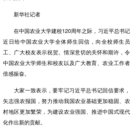
学术中国
乡村振兴
银龄
溯源中国
新华社记者
城市
旅游
能源
会展
在中国农业大学建校120周年之际，习近平总书记
彩票
娱乐
时尚
悦读
近日给中国农业大学全体师生回信，向全校师生员
公益
一带一路
亚太网
上市公司
工、广大校友表示祝贺。情深意切的关怀和期许，令
文化产业
中国农业大学师生和校友以及广大教育、农业工作者
倍感振奋。
地方频道
大家一致表示，要牢记习近平总书记回信要求，
北京
天津
河北
山西
矢志强农报国，努力推动我国农业基础更加稳固、农
辽宁
吉林
上海
江苏
村地区更加繁荣，为建设农业强国、推进中国式现代
化作出新的贡献。
浙江
安徽
福建
江西