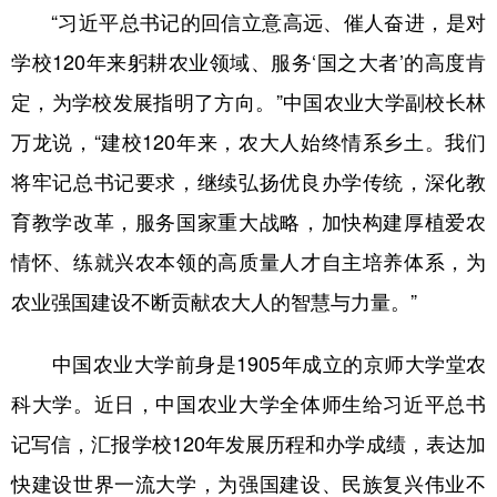
山东
河南
湖北
湖南
“习近平总书记的回信立意高远、催人奋进，是对
广东
广西
海南
重庆
学校120年来躬耕农业领域、服务‘国之大者’的高度肯
四川
贵州
云南
西藏
定，为学校发展指明了方向。”中国农业大学副校长林
万龙说，“建校120年来，农大人始终情系乡土。我们
陕西
甘肃
青海
宁夏
将牢记总书记要求，继续弘扬优良办学传统，深化教
新疆
内蒙古
黑龙江
育教学改革，服务国家重大战略，加快构建厚植爱农
情怀、练就兴农本领的高质量人才自主培养体系，为
多语种频道
农业强国建设不断贡献农大人的智慧与力量。”
English
Español
Français
عربى
中国农业大学前身是1905年成立的京师大学堂农
Русский язык
日本語
한국어
科大学。近日，中国农业大学全体师生给习近平总书
Deutsch
Português
记写信，汇报学校120年发展历程和办学成绩，表达加
快建设世界一流大学，为强国建设、民族复兴伟业不