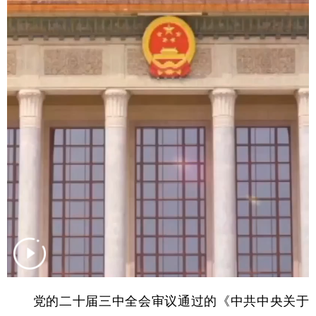
学术中国
乡村振兴
银龄
溯源中国
城市
旅游
能源
会展
彩票
娱乐
时尚
悦读
公益
一带一路
亚太网
上市公司
文化产业
地方频道
北京
天津
河北
山西
辽宁
吉林
上海
江苏
浙江
安徽
福建
江西
党的二十届三中全会审议通过的《中共中央关于