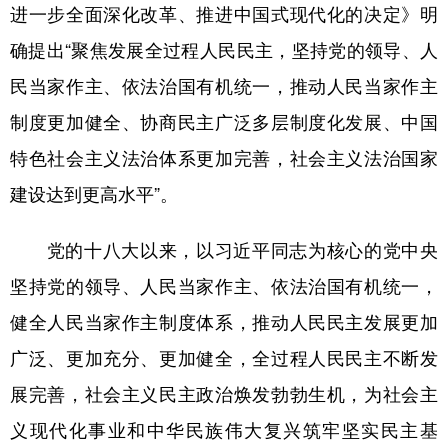
山东
河南
湖北
湖南
进一步全面深化改革、推进中国式现代化的决定》明
广东
广西
海南
重庆
确提出“聚焦发展全过程人民民主，坚持党的领导、人
民当家作主、依法治国有机统一，推动人民当家作主
四川
贵州
云南
西藏
制度更加健全、协商民主广泛多层制度化发展、中国
陕西
甘肃
青海
宁夏
特色社会主义法治体系更加完善，社会主义法治国家
新疆
内蒙古
黑龙江
建设达到更高水平”。
多语种频道
党的十八大以来，以习近平同志为核心的党中央
坚持党的领导、人民当家作主、依法治国有机统一，
English
Español
Français
عربى
健全人民当家作主制度体系，推动人民民主发展更加
Русский язык
日本語
한국어
广泛、更加充分、更加健全，全过程人民民主不断发
Deutsch
Português
展完善，社会主义民主政治焕发勃勃生机，为社会主
义现代化事业和中华民族伟大复兴筑牢坚实民主基