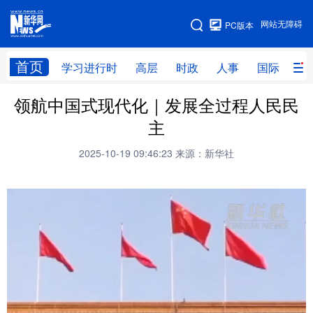
手机版
网站无障碍
PC版本
网站地图
首页
学习进行时
高层
时政
人事
国际
财
领航中国式现代化｜发展全过程人民民
学习进行时
高层
时政
人事
主
国际
财经
网评
港澳
2025-10-19 09:46:23
来源：新华社
台湾
思客智库
全球连线
教育
科技
科创
量子
体育
文化
书画
健康
军事
访谈
视频
图片
政务
法律
中央文件
金融
汽车
食品
人居
信息化
数字经济