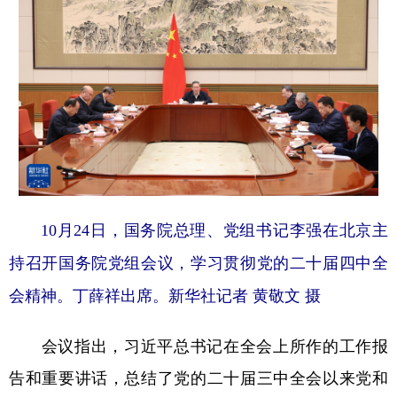
学术中国
乡村振兴
银龄
溯源中国
城市
旅游
能源
会展
彩票
娱乐
时尚
悦读
公益
一带一路
亚太网
上市公司
文化产业
10月24日，国务院总理、党组书记李强在北京主
地方频道
持召开国务院党组会议，学习贯彻党的二十届四中全
北京
天津
河北
山西
会精神。丁薛祥出席。新华社记者 黄敬文 摄
辽宁
吉林
上海
江苏
会议指出，习近平总书记在全会上所作的工作报
浙江
安徽
福建
江西
告和重要讲话，总结了党的二十届三中全会以来党和