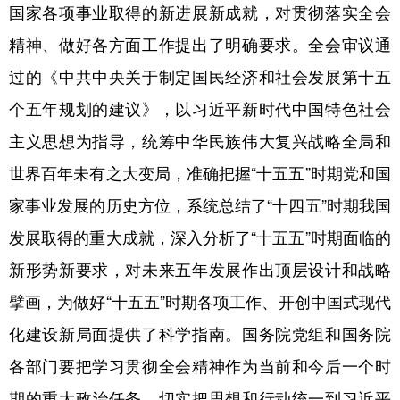
山东
河南
湖北
湖南
国家各项事业取得的新进展新成就，对贯彻落实全会
广东
广西
海南
重庆
精神、做好各方面工作提出了明确要求。全会审议通
过的《中共中央关于制定国民经济和社会发展第十五
四川
贵州
云南
西藏
个五年规划的建议》，以习近平新时代中国特色社会
陕西
甘肃
青海
宁夏
主义思想为指导，统筹中华民族伟大复兴战略全局和
新疆
内蒙古
黑龙江
世界百年未有之大变局，准确把握“十五五”时期党和国
家事业发展的历史方位，系统总结了“十四五”时期我国
多语种频道
发展取得的重大成就，深入分析了“十五五”时期面临的
English
Español
Français
عربى
新形势新要求，对未来五年发展作出顶层设计和战略
Русский язык
日本語
한국어
擘画，为做好“十五五”时期各项工作、开创中国式现代
化建设新局面提供了科学指南。国务院党组和国务院
Deutsch
Português
各部门要把学习贯彻全会精神作为当前和今后一个时
期的重大政治任务，切实把思想和行动统一到习近平