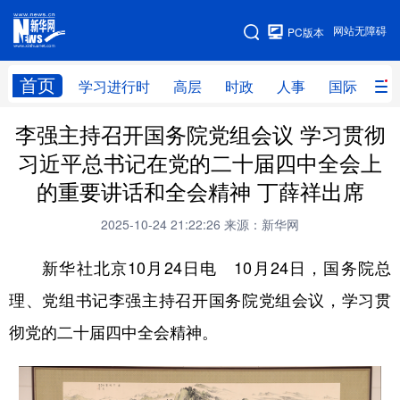
手机版
网站无障碍
PC版本
网站地图
首页
学习进行时
高层
时政
人事
国际
财
李强主持召开国务院党组会议 学习贯彻
学习进行时
高层
时政
人事
习近平总书记在党的二十届四中全会上
国际
财经
网评
港澳
的重要讲话和全会精神 丁薛祥出席
台湾
思客智库
全球连线
教育
2025-10-24 21:22:26
来源：新华网
科技
科创
量子
体育
新华社北京10月24日电 10月24日，国务院总
文化
书画
健康
军事
理、党组书记李强主持召开国务院党组会议，学习贯
访谈
视频
图片
政务
彻党的二十届四中全会精神。
法律
中央文件
金融
汽车
食品
人居
信息化
数字经济