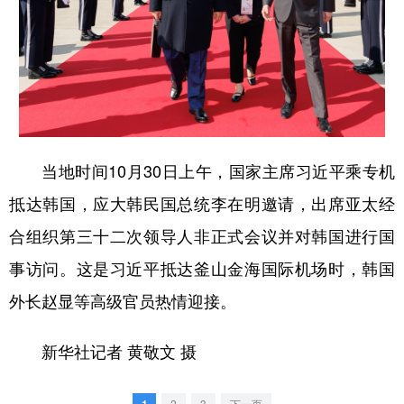
学术中国
乡村振兴
银龄
溯源中国
城市
旅游
能源
会展
彩票
娱乐
时尚
悦读
公益
一带一路
亚太网
上市公司
当地时间10月30日上午，国家主席习近平乘专机
文化产业
抵达韩国，应大韩民国总统李在明邀请，出席亚太经
合组织第三十二次领导人非正式会议并对韩国进行国
地方频道
事访问。这是习近平抵达釜山金海国际机场时，韩国
北京
天津
河北
山西
外长赵显等高级官员热情迎接。
辽宁
吉林
上海
江苏
新华社记者 黄敬文 摄
浙江
安徽
福建
江西