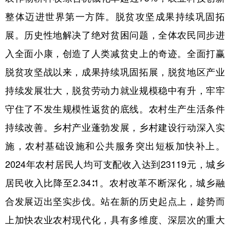
山东
河南
湖北
湖南
整体迈进世界第一方阵。脱贫攻坚成果持续巩固拓
广东
广西
海南
重庆
展。历史性地解决了绝对贫困问题，全体农民同步进
四川
贵州
云南
西藏
入全面小康，创造了人类减贫史上的奇迹。全面打赢
陕西
甘肃
青海
宁夏
脱贫攻坚战以来，成果持续巩固拓展，脱贫地区产业
新疆
内蒙古
黑龙江
持续发展壮大，脱贫劳动力就业规模稳中有升，牢牢
守住了不发生规模性返贫的底线。农村生产生活条件
多语种频道
持续改善。乡村产业蓬勃发展，乡村建设行动深入实
施，农村基础设施和公共服务突出短板加快补上。
English
Español
Français
عربى
2024年农村居民人均可支配收入达到23119元，城乡
Русский язык
日本語
한국어
居民收入比降至2.34∶1。农村改革不断深化，城乡融
Deutsch
Português
合发展迈出坚实步伐。站在新的历史起点上，趁势而
上加快农业农村现代化，具有多维度、深层次的重大