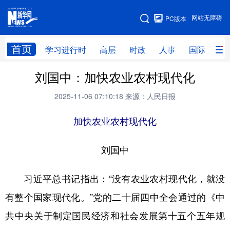
手机版
网站无障碍
PC版本
网站地图
首页
学习进行时
高层
时政
人事
国际
财
刘国中：加快农业农村现代化
学习进行时
高层
时政
人事
2025-11-06 07:10:18
来源：人民日报
国际
财经
网评
港澳
加快农业农村现代化
台湾
思客智库
全球连线
教育
科技
科创
量子
体育
刘国中
文化
书画
健康
军事
习近平总书记指出：“没有农业农村现代化，就没
访谈
视频
图片
政务
有整个国家现代化。”党的二十届四中全会通过的《中
法律
中央文件
金融
汽车
共中央关于制定国民经济和社会发展第十五个五年规
食品
人居
信息化
数字经济