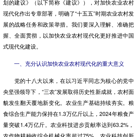
划的建议》（以下简称《建议》），对加快农业农村
学术中国
乡村振兴
银龄
溯源中国
现代化作出专章部署，明确了“十五五”时期农业农村发
展的战略任务和政策举措。我们要深入理解、准确把
城市
旅游
能源
会展
握、全面贯彻，以加快农业农村现代化更好推进中国
彩票
娱乐
时尚
悦读
式现代化建设。
公益
一带一路
亚太网
上市公司
一、充分认识加快农业农村现代化的重大意义
文化产业
党的十八大以来，在以习近平同志为核心的党中
地方频道
央坚强领导下，“三农”发展取得历史性新成就，农村面
北京
天津
河北
山西
貌发生翻天覆地新变化。农业生产基础持续夯实。粮
辽宁
吉林
上海
江苏
食综合生产能力保持在1.3万亿斤以上，2024年粮食产
量突破1.4万亿斤。农业科技进步贡献率达到63.2%，
浙江
安徽
福建
江西
农作物耕种收综合机械化率超过75%，农业科技创新