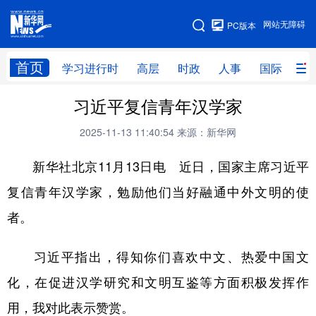
手机版
网站无障碍
PC版本
网站地图
首页
学习进行时
高层
时政
人事
国际
财
习近平复信青年汉学家
学习进行时
高层
时政
人事
2025-11-13 11:40:54
来源：新华网
国际
财经
网评
港澳
新华社北京11月13日电 近日，国家主席习近平
台湾
思客智库
全球连线
教育
复信青年汉学家，勉励他们当好融通中外文明的使
科技
科创
量子
体育
者。
文化
书画
健康
军事
访谈
视频
图片
政务
习近平指出，得知你们喜欢中文、热爱中国文
化，在促进汉学研究和文明互鉴等方面积极发挥作
法律
中央文件
金融
汽车
用，我对此表示赞赏。
食品
人居
信息化
数字经济