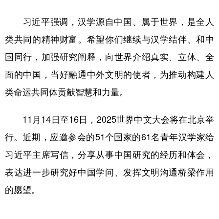
学术中国
乡村振兴
银龄
溯源中国
习近平强调，汉学源自中国、属于世界，是全人
类共同的精神财富。希望你们继续与汉学结伴、和中
城市
旅游
能源
会展
国同行，加强研究阐释，向世界介绍真实、立体、全
彩票
娱乐
时尚
悦读
面的中国，当好融通中外文明的使者，为推动构建人
公益
一带一路
亚太网
上市公司
类命运共同体贡献智慧和力量。
文化产业
11月14日至16日，2025世界中文大会将在北京举
行。近期，应邀参会的51个国家的61名青年汉学家给
地方频道
习近平主席写信，分享从事中国研究的经历和体会，
北京
天津
河北
山西
表达进一步研究好中国学问、发挥文明沟通桥梁作用
辽宁
吉林
上海
江苏
的愿望。
浙江
安徽
福建
江西