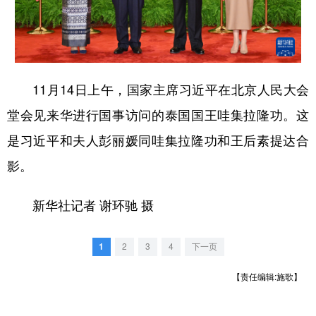
学术中国
乡村振兴
银龄
溯源中国
城市
旅游
能源
会展
彩票
娱乐
时尚
悦读
11月14日上午，国家主席习近平在北京人民大会
堂会见来华进行国事访问的泰国国王哇集拉隆功。这
公益
一带一路
亚太网
上市公司
是习近平和夫人彭丽媛同哇集拉隆功和王后素提达合
文化产业
影。
地方频道
新华社记者 谢环驰 摄
北京
天津
河北
山西
1
2
3
4
下一页
辽宁
吉林
上海
江苏
【责任编辑:施歌】
浙江
安徽
福建
江西