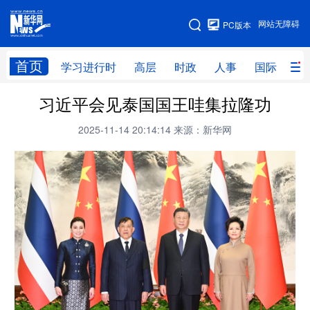
手机版
网站无障碍
PC版本
网站地图
首页
学习进行时
高层
时政
人事
国际
财
习近平会见泰国国王哇集拉隆功
学习进行时
高层
时政
人事
2025-11-14 20:14:14
来源：新华网
国际
财经
网评
港澳
台湾
思客智库
全球连线
教育
科技
科创
量子
体育
文化
书画
健康
军事
访谈
视频
图片
政务
法律
中央文件
金融
汽车
食品
人居
信息化
数字经济