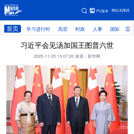
手机版
网站无障碍
PC版本
网站地图
首页
学习进行时
高层
时政
人事
国际
财
习近平会见汤加国王图普六世
学习进行时
高层
时政
人事
2025-11-25 13:07:20
来源：新华网
国际
财经
网评
港澳
台湾
思客智库
全球连线
教育
科技
科创
量子
体育
文化
书画
健康
军事
访谈
视频
图片
政务
法律
中央文件
金融
汽车
食品
人居
信息化
数字经济