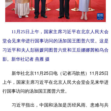
学术中国
乡村振兴
银龄
溯源中国
城市
旅游
能源
会展
彩票
娱乐
时尚
悦读
11月25日上午，国家主席习近平在北京人民大会
堂会见来华进行国事访问的汤加国王图普六世。这是
公益
一带一路
亚太网
上市公司
习近平和夫人彭丽媛同图普六世和王后娜娜茜帕乌合
文化产业
影。
新华社记者 燕雁 摄
地方频道
新华社北京11月25日电（记者冯歆然）11月25日
北京
天津
河北
山西
上午，国家主席习近平在北京人民大会堂会见来华进
行国事访问的汤加国王图普六世。
辽宁
吉林
上海
江苏
浙江
安徽
福建
江西
习近平指出，中国和汤加是历经风雨、患难与共