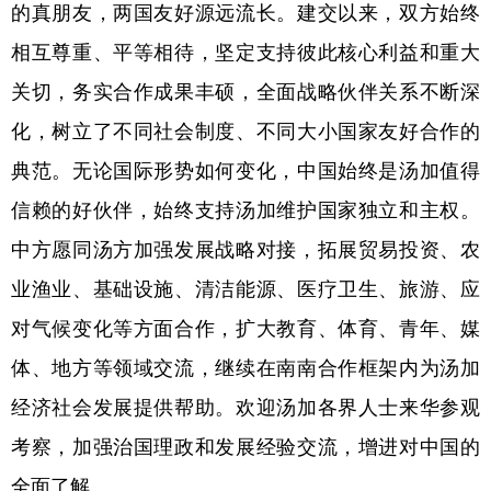
山东
河南
湖北
湖南
的真朋友，两国友好源远流长。建交以来，双方始终
相互尊重、平等相待，坚定支持彼此核心利益和重大
广东
广西
海南
重庆
关切，务实合作成果丰硕，全面战略伙伴关系不断深
四川
贵州
云南
西藏
化，树立了不同社会制度、不同大小国家友好合作的
陕西
甘肃
青海
宁夏
典范。无论国际形势如何变化，中国始终是汤加值得
新疆
内蒙古
黑龙江
信赖的好伙伴，始终支持汤加维护国家独立和主权。
中方愿同汤方加强发展战略对接，拓展贸易投资、农
多语种频道
业渔业、基础设施、清洁能源、医疗卫生、旅游、应
English
Español
Français
عربى
对气候变化等方面合作，扩大教育、体育、青年、媒
Русский язык
日本語
한국어
体、地方等领域交流，继续在南南合作框架内为汤加
经济社会发展提供帮助。欢迎汤加各界人士来华参观
Deutsch
Português
考察，加强治国理政和发展经验交流，增进对中国的
全面了解。