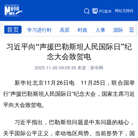
手机版
网站无障碍
PC版本
网站地图
首页
学习进行时
高层
时政
人事
国际
财
习近平向“声援巴勒斯坦人民国际日”纪
学习进行时
高层
时政
人事
念大会致贺电
国际
财经
网评
港澳
2025-11-26 09:09:39
来源：新华网
台湾
思客智库
全球连线
教育
新华社北京11月26日电 11月25日，联合国举
科技
科创
量子
体育
行“声援巴勒斯坦人民国际日”纪念大会，国家主席习近
文化
书画
健康
军事
平向大会致贺电。
访谈
视频
图片
政务
习近平指出，巴勒斯坦问题是中东问题的核心，
法律
中央文件
金融
汽车
关乎国际公平正义，牵动地区局势。当前形势下，国
食品
人居
信息化
数字经济