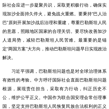
际社会应进一步凝聚共识，采取更积极行动，确保实
学术中国
乡村振兴
银龄
溯源中国
现加沙全面持久停火，避免战火重燃。要秉持“巴人治
城市
旅游
能源
会展
巴”原则开展加沙战后治理和重建，尊重巴勒斯坦人民
彩票
娱乐
时尚
悦读
的意愿，照顾地区国家的合理关切。要尽快改善加沙
人道局势，减轻巴勒斯坦人民苦难。最重要的是锚
公益
一带一路
亚太网
上市公司
定“两国方案”大方向，推动巴勒斯坦问题早日实现政治
文化产业
解决。
地方频道
习近平强调，巴勒斯坦问题也是对全球治理体系
有效性的考验。中方呼吁国际社会直面巴勒斯坦问题
北京
天津
河北
山西
根源，展现责任担当，采取有力行动，纠正历史不
辽宁
吉林
上海
江苏
公，维护公平正义。中国作为联合国安理会常任理事
浙江
安徽
福建
江西
国，坚定支持巴勒斯坦人民恢复民族合法权利的正义