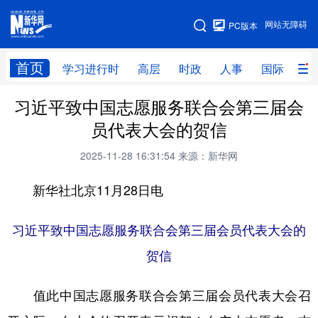
手机版
网站无障碍
PC版本
网站地图
首页
学习进行时
高层
时政
人事
国际
财
习近平致中国志愿服务联合会第三届会
学习进行时
高层
时政
人事
员代表大会的贺信
国际
财经
网评
港澳
2025-11-28 16:31:54
来源：新华网
台湾
思客智库
全球连线
教育
新华社北京11月28日电
科技
科创
量子
体育
文化
书画
健康
军事
习近平致中国志愿服务联合会第三届会员代表大会的
贺信
访谈
视频
图片
政务
法律
中央文件
金融
汽车
值此中国志愿服务联合会第三届会员代表大会召
食品
人居
信息化
数字经济