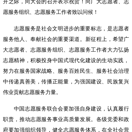
开之际，向大会的召开表示祝贺！向广大志愿者、志
愿服务组织、志愿服务工作者致以问候！
学术中国
乡村振兴
银龄
溯源中国
城市
旅游
能源
会展
志愿服务是社会文明进步的重要标志，是志愿者
彩票
娱乐
时尚
悦读
服务他人、奉献社会的重要渠道。新征程上，希望广
公益
一带一路
亚太网
上市公司
大志愿者、志愿服务组织、志愿服务工作者大力弘扬
志愿精神，积极投身中国式现代化建设的生动实践，
文化产业
努力在服务国家战略、服务百姓民生、服务社会治理
中传递真善美，传播正能量，为强国建设、民族复兴
地方频道
伟业贡献志愿服务力量。
北京
天津
河北
山西
中国志愿服务联合会要加强自身建设，认真履行
辽宁
吉林
上海
江苏
职责，推动志愿服务事业高质量发展。各级党委和政
浙江
安徽
福建
江西
府要加强组织领导，健全志愿服务体系，在全社会营