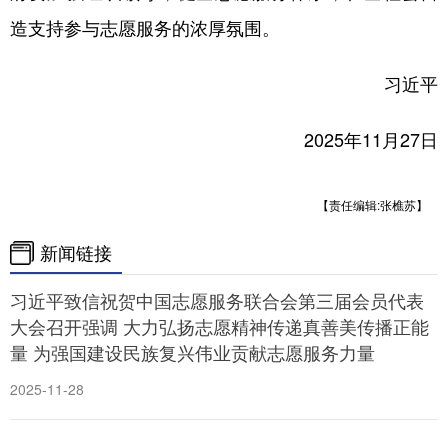
山东
河南
湖北
湖南
造支持参与志愿服务的浓厚氛围。
广东
广西
海南
重庆
习近平
四川
贵州
云南
西藏
陕西
甘肃
青海
宁夏
2025年11月27日
新疆
内蒙古
黑龙江
【责任编辑:张樵苏】
多语种频道
新闻链接
English
Español
Français
عربى
习近平致信祝贺中国志愿服务联合会第三届会员代表
大会召开强调 大力弘扬志愿精神传递真善美传播正能
Русский язык
日本語
한국어
量 为强国建设民族复兴伟业贡献志愿服务力量
Deutsch
Português
2025-11-28