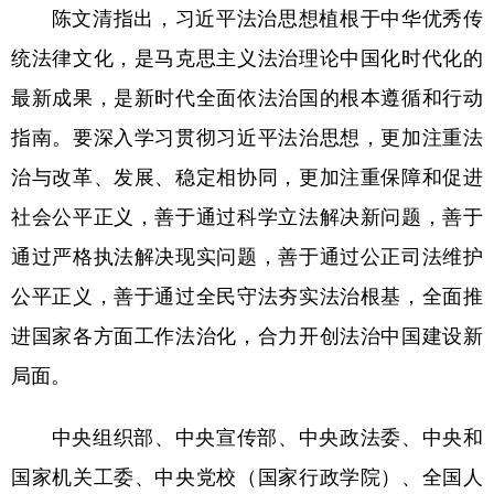
陈文清指出，习近平法治思想植根于中华优秀传
学术中国
乡村振兴
银龄
溯源中国
统法律文化，是马克思主义法治理论中国化时代化的
城市
旅游
能源
会展
最新成果，是新时代全面依法治国的根本遵循和行动
指南。要深入学习贯彻习近平法治思想，更加注重法
彩票
娱乐
时尚
悦读
治与改革、发展、稳定相协同，更加注重保障和促进
公益
一带一路
亚太网
上市公司
社会公平正义，善于通过科学立法解决新问题，善于
文化产业
通过严格执法解决现实问题，善于通过公正司法维护
公平正义，善于通过全民守法夯实法治根基，全面推
地方频道
进国家各方面工作法治化，合力开创法治中国建设新
北京
天津
河北
山西
局面。
辽宁
吉林
上海
江苏
中央组织部、中央宣传部、中央政法委、中央和
浙江
安徽
福建
江西
国家机关工委、中央党校（国家行政学院）、全国人