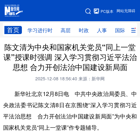
手机版
网站无障碍
PC版本
网站地图
首页
学习进行时
高层
时政
人事
国际
财
陈文清为中央和国家机关党员“同上一堂
学习进行时
高层
时政
人事
课”授课时强调 深入学习贯彻习近平法治
国际
财经
网评
港澳
思想 合力开创法治中国建设新局面
台湾
思客智库
全球连线
教育
2025-12-08 18:56:40
来源：新华网
科技
科创
量子
体育
新华社北京12月8日电 中共中央政治局委员、中
文化
书画
健康
军事
央政法委书记陈文清8日在京围绕“深入学习贯彻习近
访谈
视频
图片
政务
平法治思想 合力开创法治中国建设新局面”为中央和
法律
中央文件
金融
汽车
国家机关党员“同上一堂课”作专题辅导。
食品
人居
信息化
数字经济