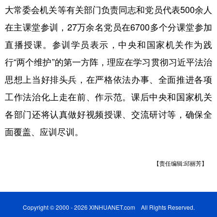
山东
河南
湖北
湖南
大常委会机关等有关部门负责同志和党员代表500余人
广东
广西
海南
重庆
在主课堂参训，27万余名党员在6700多个分课堂参加
四川
贵州
云南
西藏
直播授课。参训学员表示，中央和国家机关作为践
行“两个维护”的第一方阵，理应在学习贯彻习近平法治
陕西
甘肃
青海
宁夏
思想上当好排头兵，在严格依法办事、全面推进各项
新疆
内蒙古
黑龙江
工作法治化上走在前、作示范。课后中央和国家机关
各部门还将认真做好视频授课、交流研讨等，确保全
多语种频道
面覆盖、应训尽训。
English
Español
Français
عربى
Русский язык
日本語
한국어
【责任编辑:邱丽芳】
Deutsch
Português
Copyright © 2000 - 2026 XINHUANET.com All Rights Reserved.