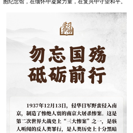
胞纪念馆，在缅怀中凝聚力量，在复兴中守望和平。
学术中国
乡村振兴
银龄
溯源中国
城市
旅游
能源
会展
彩票
娱乐
时尚
悦读
公益
一带一路
亚太网
上市公司
文化产业
地方频道
北京
天津
河北
山西
辽宁
吉林
上海
江苏
浙江
安徽
福建
江西