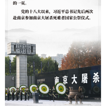
山东
河南
湖北
湖南
广东
广西
海南
重庆
四川
贵州
云南
西藏
陕西
甘肃
青海
宁夏
新疆
内蒙古
黑龙江
多语种频道
English
Español
Français
عربى
Русский язык
日本語
한국어
Deutsch
Português