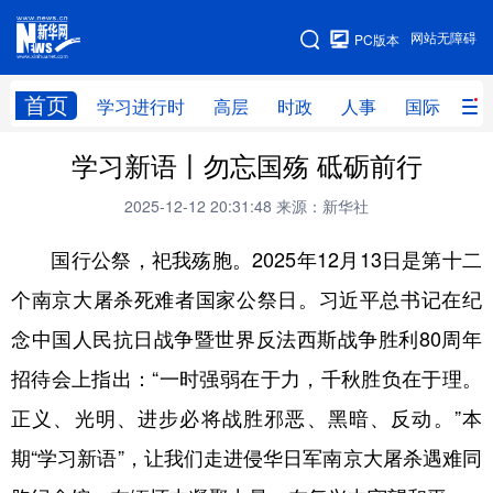
手机版
网站无障碍
PC版本
网站地图
首页
学习进行时
高层
时政
人事
国际
财
学习新语丨勿忘国殇 砥砺前行
学习进行时
高层
时政
人事
2025-12-12 20:31:48
来源：新华社
国际
财经
网评
港澳
国行公祭，祀我殇胞。2025年12月13日是第十二
台湾
思客智库
全球连线
教育
个南京大屠杀死难者国家公祭日。习近平总书记在纪
科技
科创
量子
体育
念中国人民抗日战争暨世界反法西斯战争胜利80周年
文化
书画
健康
军事
招待会上指出：“一时强弱在于力，千秋胜负在于理。
访谈
视频
图片
政务
正义、光明、进步必将战胜邪恶、黑暗、反动。”本
法律
中央文件
金融
汽车
期“学习新语”，让我们走进侵华日军南京大屠杀遇难同
食品
人居
信息化
数字经济