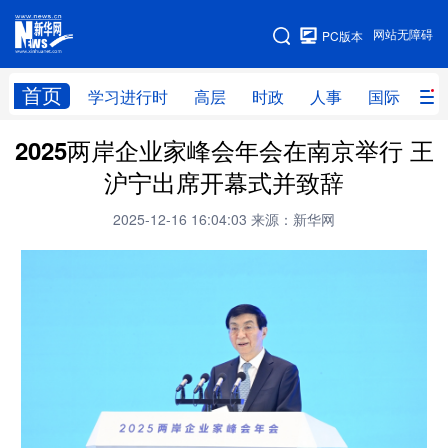
手机版
网站无障碍
PC版本
网站地图
首页
学习进行时
高层
时政
人事
国际
财
2025两岸企业家峰会年会在南京举行 王
学习进行时
高层
时政
人事
沪宁出席开幕式并致辞
国际
财经
网评
港澳
2025-12-16 16:04:03
来源：新华网
台湾
思客智库
全球连线
教育
科技
科创
量子
体育
文化
书画
健康
军事
访谈
视频
图片
政务
法律
中央文件
金融
汽车
食品
人居
信息化
数字经济