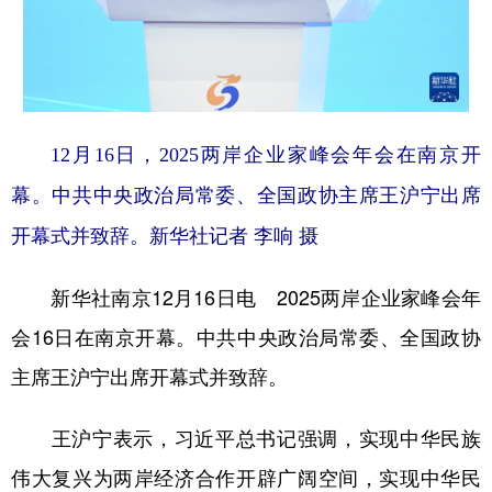
学术中国
乡村振兴
银龄
溯源中国
城市
旅游
能源
会展
彩票
娱乐
时尚
悦读
12月16日，2025两岸企业家峰会年会在南京开
公益
一带一路
亚太网
上市公司
幕。中共中央政治局常委、全国政协主席王沪宁出席
文化产业
开幕式并致辞。新华社记者 李响 摄
新华社南京12月16日电 2025两岸企业家峰会年
地方频道
会16日在南京开幕。中共中央政治局常委、全国政协
北京
天津
河北
山西
主席王沪宁出席开幕式并致辞。
辽宁
吉林
上海
江苏
王沪宁表示，习近平总书记强调，实现中华民族
浙江
安徽
福建
江西
伟大复兴为两岸经济合作开辟广阔空间，实现中华民