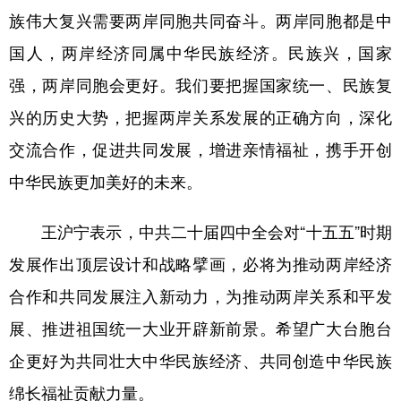
山东
河南
湖北
湖南
族伟大复兴需要两岸同胞共同奋斗。两岸同胞都是中
广东
广西
海南
重庆
国人，两岸经济同属中华民族经济。民族兴，国家
四川
贵州
云南
西藏
强，两岸同胞会更好。我们要把握国家统一、民族复
兴的历史大势，把握两岸关系发展的正确方向，深化
陕西
甘肃
青海
宁夏
交流合作，促进共同发展，增进亲情福祉，携手开创
新疆
内蒙古
黑龙江
中华民族更加美好的未来。
多语种频道
王沪宁表示，中共二十届四中全会对“十五五”时期
English
Español
Français
عربى
发展作出顶层设计和战略擘画，必将为推动两岸经济
合作和共同发展注入新动力，为推动两岸关系和平发
Русский язык
日本語
한국어
展、推进祖国统一大业开辟新前景。希望广大台胞台
Deutsch
Português
企更好为共同壮大中华民族经济、共同创造中华民族
绵长福祉贡献力量。