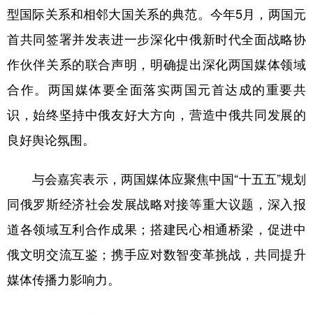
型国际关系和相邻大国关系的典范。今年5月，两国元
学术中国
乡村振兴
银龄
溯源中国
首共同签署并发表进一步深化中俄新时代全面战略协
城市
旅游
能源
会展
作伙伴关系的联合声明，明确提出深化两国媒体领域
彩票
娱乐
时尚
悦读
合作。两国媒体要全面落实两国元首达成的重要共
识，始终坚持中俄友好大方向，营造中俄共同发展的
公益
一带一路
亚太网
上市公司
良好舆论氛围。
文化产业
与会嘉宾表示，两国媒体应聚焦中国“十五五”规划
地方频道
同俄罗斯经济社会发展战略对接等重大议题，深入报
道各领域互利合作成果；搭建民心相通桥梁，促进中
北京
天津
河北
山西
俄文明交流互鉴；携手应对数智变革挑战，共同提升
辽宁
吉林
上海
江苏
媒体传播力影响力。
浙江
安徽
福建
江西