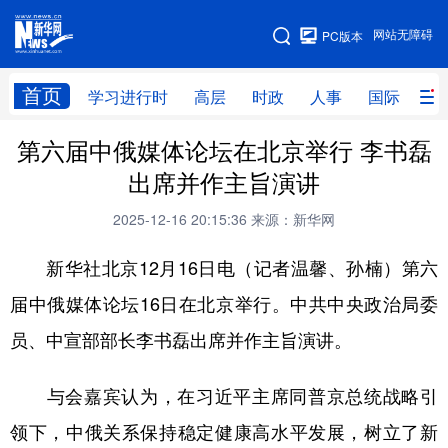
手机版
网站无障碍
PC版本
网站地图
首页
学习进行时
高层
时政
人事
国际
财
第六届中俄媒体论坛在北京举行 李书磊
学习进行时
高层
时政
人事
出席并作主旨演讲
国际
财经
网评
港澳
2025-12-16 20:15:36
来源：新华网
台湾
思客智库
全球连线
教育
新华社北京12月16日电（记者温馨、孙楠）第六
科技
科创
量子
体育
届中俄媒体论坛16日在北京举行。中共中央政治局委
文化
书画
健康
军事
员、中宣部部长李书磊出席并作主旨演讲。
访谈
视频
图片
政务
与会嘉宾认为，在习近平主席同普京总统战略引
法律
中央文件
金融
汽车
领下，中俄关系保持稳定健康高水平发展，树立了新
食品
人居
信息化
数字经济