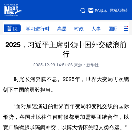
手机版
网站无障碍
PC版本
网站地图
首页
学习进行时
高层
时政
人事
国际
财
2025，习近平主席引领中国外交破浪前
学习进行时
高层
时政
人事
行
国际
财经
网评
港澳
2025-12-29 14:51:26
来源：新华社
台湾
思客智库
全球连线
教育
时光长河奔腾不息。2025年，世界大变局再次镌
科技
科创
量子
体育
刻下中国的勇毅担当。
文化
书画
健康
军事
“面对加速演进的世界百年变局和变乱交织的国际
访谈
视频
图片
政务
形势，各国比以往任何时候都更加需要团结合作，以
法律
中央文件
金融
汽车
宽广胸襟超越隔阂冲突，以博大情怀关照人类命运。”
食品
人居
信息化
数字经济