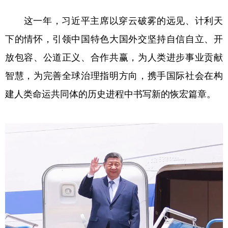
这一年，习近平主席以穿云破雾的远见、计利天
学术中国
乡村振兴
银龄
溯源中国
下的情怀，引领中国特色大国外交坚持自信自立、开
城市
旅游
能源
会展
放包容、公道正义、合作共赢，为人类进步事业贡献
彩票
娱乐
时尚
悦读
智慧，为完善全球治理指明方向，携手国际社会在构
公益
一带一路
亚太网
上市公司
建人类命运共同体的历史进程中书写新的恢宏篇章。
文化产业
地方频道
北京
天津
河北
山西
辽宁
吉林
上海
江苏
浙江
安徽
福建
江西