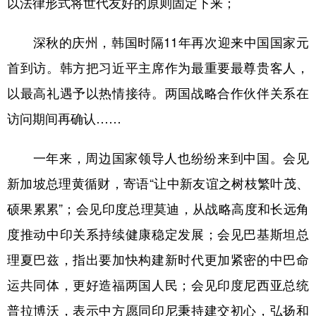
以法律形式将世代友好的原则固定下来；
深秋的庆州，韩国时隔11年再次迎来中国国家元
首到访。韩方把习近平主席作为最重要最尊贵客人，
以最高礼遇予以热情接待。两国战略合作伙伴关系在
访问期间再确认……
一年来，周边国家领导人也纷纷来到中国。会见
新加坡总理黄循财，寄语“让中新友谊之树枝繁叶茂、
硕果累累”；会见印度总理莫迪，从战略高度和长远角
度推动中印关系持续健康稳定发展；会见巴基斯坦总
理夏巴兹，指出要加快构建新时代更加紧密的中巴命
运共同体，更好造福两国人民；会见印度尼西亚总统
普拉博沃，表示中方愿同印尼秉持建交初心，弘扬和