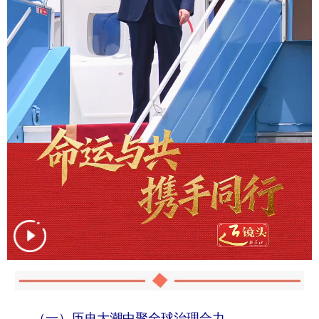
山东
河南
湖北
湖南
广东
广西
海南
重庆
四川
贵州
云南
西藏
陕西
甘肃
青海
宁夏
新疆
内蒙古
黑龙江
多语种频道
English
Español
Français
عربى
Русский язык
日本語
한국어
Deutsch
Português
（一）历史大潮中聚全球治理合力