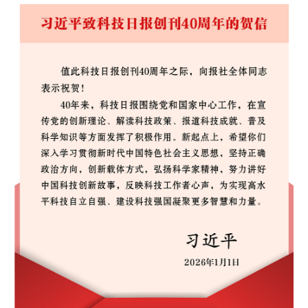
山东
河南
湖北
湖南
广东
广西
海南
重庆
四川
贵州
云南
西藏
陕西
甘肃
青海
宁夏
新疆
内蒙古
黑龙江
多语种频道
English
Español
Français
عربى
Русский язык
日本語
한국어
Deutsch
Português