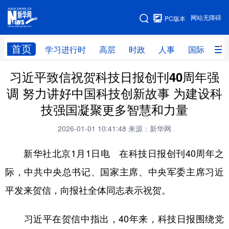
手机版
网站无障碍
PC版本
网站地图
首页
学习进行时
高层
时政
人事
国际
财
习近平致信祝贺科技日报创刊40周年强
学习进行时
高层
时政
人事
调 努力讲好中国科技创新故事 为建设科
国际
财经
网评
港澳
技强国凝聚更多智慧和力量
台湾
思客智库
全球连线
教育
2026-01-01 10:41:48
来源：新华网
科技
科创
量子
体育
新华社北京1月1日电 在科技日报创刊40周年之
文化
书画
健康
军事
际，中共中央总书记、国家主席、中央军委主席习近
访谈
视频
图片
政务
平发来贺信，向报社全体同志表示祝贺。
法律
中央文件
金融
汽车
习近平在贺信中指出，40年来，科技日报围绕党
食品
人居
信息化
数字经济