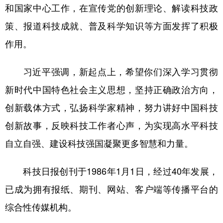
和国家中心工作，在宣传党的创新理论、解读科技政
学术中国
乡村振兴
银龄
溯源中国
策、报道科技成就、普及科学知识等方面发挥了积极
城市
旅游
能源
会展
作用。
彩票
娱乐
时尚
悦读
习近平强调，新起点上，希望你们深入学习贯彻
公益
一带一路
亚太网
上市公司
新时代中国特色社会主义思想，坚持正确政治方向，
文化产业
创新载体方式，弘扬科学家精神，努力讲好中国科技
创新故事，反映科技工作者心声，为实现高水平科技
地方频道
自立自强、建设科技强国凝聚更多智慧和力量。
北京
天津
河北
山西
科技日报创刊于1986年1月1日，经过40年发展，
辽宁
吉林
上海
江苏
已成为拥有报纸、期刊、网站、客户端等传播平台的
浙江
安徽
福建
江西
综合性传媒机构。