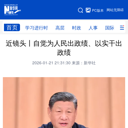
手机版
网站无障碍
PC版本
网站地图
首页
学习进行时
高层
时政
人事
国际
财
近镜头丨自觉为人民出政绩、以实干出
学习进行时
高层
时政
人事
政绩
国际
财经
网评
港澳
2026-01-21 21:31:30
来源：新华社
台湾
思客智库
全球连线
教育
科技
科创
量子
体育
文化
书画
健康
军事
访谈
视频
图片
政务
法律
中央文件
金融
汽车
食品
人居
信息化
数字经济