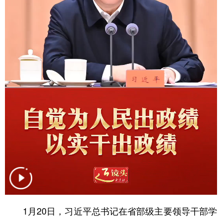
学术中国
乡村振兴
银龄
溯源中国
城市
旅游
能源
会展
彩票
娱乐
时尚
悦读
公益
一带一路
亚太网
上市公司
文化产业
地方频道
北京
天津
河北
山西
辽宁
吉林
上海
江苏
浙江
安徽
福建
江西
1月20日，习近平总书记在省部级主要领导干部学