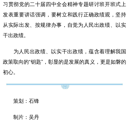
山东
河南
湖北
湖南
习贯彻党的二十届四中全会精神专题研讨班开班式上
广东
广西
海南
重庆
发表重要讲话强调，要树立和践行正确政绩观，坚持
从实际出发、按规律办事，自觉为人民出政绩、以实
四川
贵州
云南
西藏
干出政绩。
陕西
甘肃
青海
宁夏
新疆
内蒙古
黑龙江
为人民出政绩、以实干出政绩，蕴含着理解我国
政策取向的“钥匙”，彰显的是发展的真义，更是如磐的
多语种频道
初心。
English
Español
Français
عربى
Русский язык
日本語
한국어
策划：石锋
Deutsch
Português
制片：吴丹