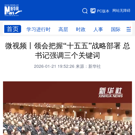
手机版
网站无障碍
PC版本
网站地图
首页
学习进行时
高层
时政
人事
国际
财
微视频丨领会把握“十五五”战略部署 总
学习进行时
高层
时政
人事
书记强调三个关键词
国际
财经
网评
港澳
2026-01-21 19:52:26
来源：新华社
台湾
思客智库
全球连线
教育
科技
科创
量子
体育
文化
书画
健康
军事
访谈
视频
图片
政务
法律
中央文件
金融
汽车
食品
人居
信息化
数字经济