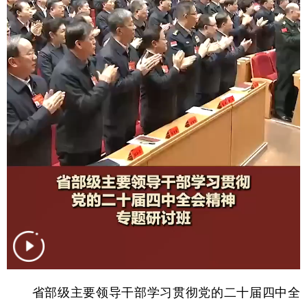
学术中国
乡村振兴
银龄
溯源中国
城市
旅游
能源
会展
彩票
娱乐
时尚
悦读
公益
一带一路
亚太网
上市公司
文化产业
地方频道
北京
天津
河北
山西
辽宁
吉林
上海
江苏
浙江
安徽
福建
江西
省部级主要领导干部学习贯彻党的二十届四中全