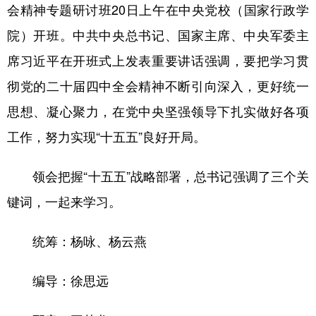
山东
河南
湖北
湖南
会精神专题研讨班20日上午在中央党校（国家行政学
广东
广西
海南
重庆
院）开班。中共中央总书记、国家主席、中央军委主
席习近平在开班式上发表重要讲话强调，要把学习贯
四川
贵州
云南
西藏
彻党的二十届四中全会精神不断引向深入，更好统一
陕西
甘肃
青海
宁夏
思想、凝心聚力，在党中央坚强领导下扎实做好各项
新疆
内蒙古
黑龙江
工作，努力实现“十五五”良好开局。
多语种频道
领会把握“十五五”战略部署，总书记强调了三个关
键词，一起来学习。
English
Español
Français
عربى
Русский язык
日本語
한국어
统筹：杨咏、杨云燕
Deutsch
Português
编导：徐思远